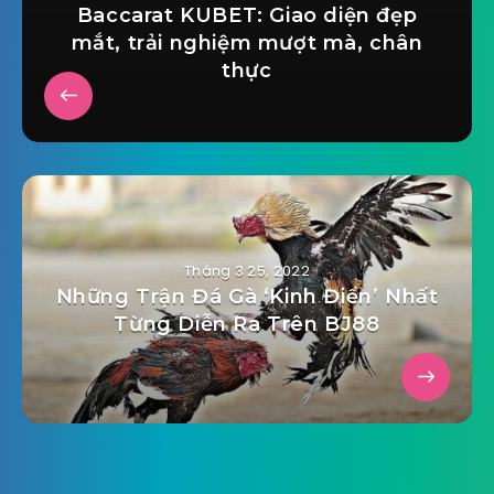
Baccarat KUBET: Giao diện đẹp
mắt, trải nghiệm mượt mà, chân
thực
Tháng 3 25, 2022
Những Trận Đá Gà ‘Kinh Điển’ Nhất
Từng Diễn Ra Trên BJ88