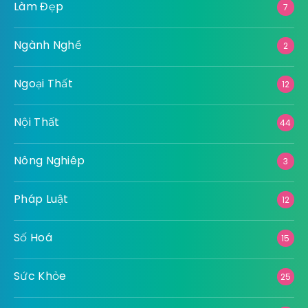
Làm Đẹp
7
Ngành Nghề
2
Ngoại Thất
12
Nội Thất
44
Nông Nghiêp
3
Pháp Luật
12
Số Hoá
15
Sức Khỏe
25