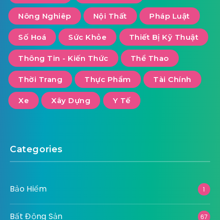
Nông Nghiêp
Nội Thất
Pháp Luật
Số Hoá
Sức Khỏe
Thiết Bị Kỹ Thuật
Thông Tin - Kiến Thức
Thể Thao
Thời Trang
Thực Phẩm
Tài Chính
Xe
Xây Dựng
Y Tế
Categories
Bảo Hiểm
1
Bất Động Sản
67