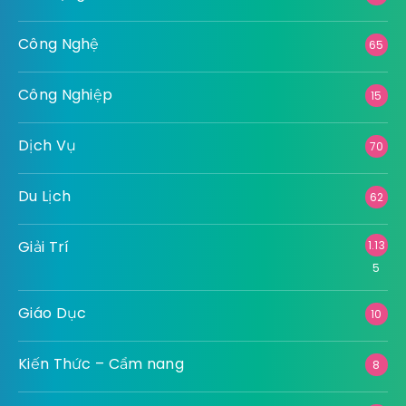
Công Nghệ
65
Công Nghiệp
15
Dịch Vụ
70
Du Lịch
62
Giải Trí
1.13
5
Giáo Dục
10
Kiến Thức – Cẩm nang
8