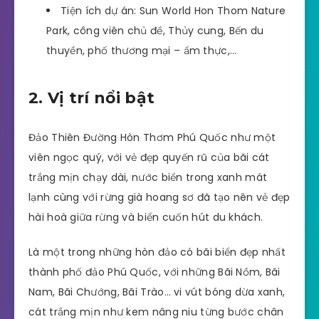
Tiện ích dự án: Sun World Hon Thom Nature
Park, công viên chủ đề, Thủy cung, Bến du
thuyền, phố thương mại – ẩm thực,…
2. Vị trí nổi bật
Đảo Thiên Đường Hòn Thơm Phú Quốc như một
viên ngọc quý, với vẻ đẹp quyến rũ của bãi cát
trắng mịn chạy dài, nước biển trong xanh mát
lạnh cùng với rừng già hoang sơ đã tạo nên vẻ đẹp
hài hoà giữa rừng và biển cuốn hút du khách.
Là một trong những hòn đảo có bãi biển đẹp nhất
thành phố đảo Phú Quốc, với những Bãi Nồm, Bãi
Nam, Bãi Chướng, Bãi Trào… vi vút bóng dừa xanh,
cát trắng mịn như kem nâng niu từng bước chân