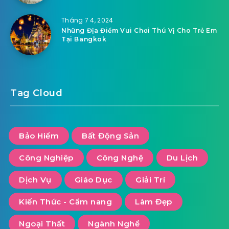
Tháng 7 4, 2024
Những Địa Điểm Vui Chơi Thú Vị Cho Trẻ Em
Tại Bangkok
Tag Cloud
Bảo Hiểm
Bất Động Sản
Công Nghiệp
Công Nghệ
Du Lịch
Dịch Vụ
Giáo Dục
Giải Trí
Kiến Thức - Cẩm nang
Làm Đẹp
Ngoại Thất
Ngành Nghề