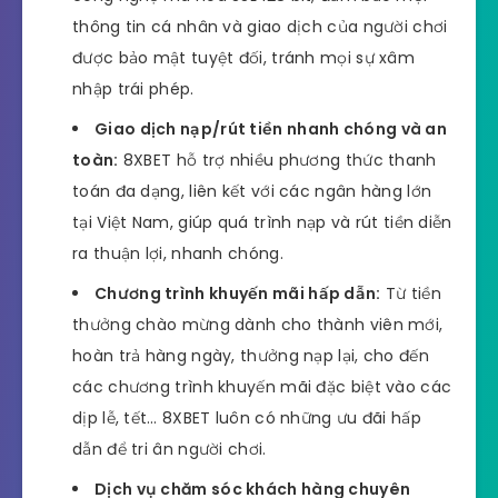
thông tin cá nhân và giao dịch của người chơi
được bảo mật tuyệt đối, tránh mọi sự xâm
nhập trái phép.
Giao dịch nạp/rút tiền nhanh chóng và an
toàn:
8XBET hỗ trợ nhiều phương thức thanh
toán đa dạng, liên kết với các ngân hàng lớn
tại Việt Nam, giúp quá trình nạp và rút tiền diễn
ra thuận lợi, nhanh chóng.
Chương trình khuyến mãi hấp dẫn:
Từ tiền
thưởng chào mừng dành cho thành viên mới,
hoàn trả hàng ngày, thưởng nạp lại, cho đến
các chương trình khuyến mãi đặc biệt vào các
dịp lễ, tết… 8XBET luôn có những ưu đãi hấp
dẫn để tri ân người chơi.
Dịch vụ chăm sóc khách hàng chuyên