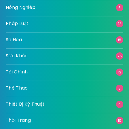
Nông Nghiêp
3
Pháp Luật
12
Số Hoá
15
Sức Khỏe
25
Tài Chính
12
Thể Thao
3
Thiết Bị Kỹ Thuật
4
Thời Trang
10