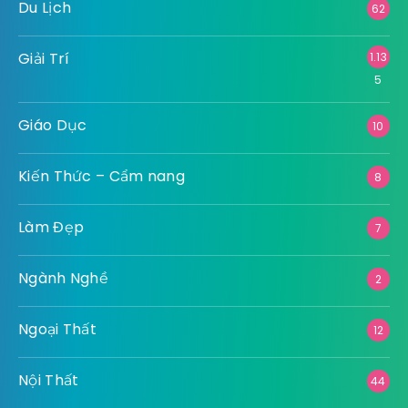
Du Lịch
62
Giải Trí
1.13
5
Giáo Dục
10
Kiến Thức – Cẩm nang
8
Làm Đẹp
7
Ngành Nghề
2
Ngoại Thất
12
Nội Thất
44