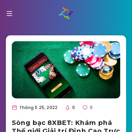
Tháng 5 25, 2022
0
0
Sòng bạc 8XBET: Khám phá
Thế giới Giải trí Đỉnh Cao Trực