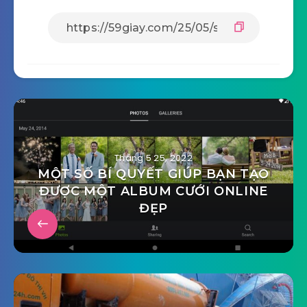
Tháng 5 25, 2022
MỘT SỐ BÍ QUYẾT GIÚP BẠN TẠO
ĐƯỢC MỘT ALBUM CƯỚI ONLINE
ĐẸP