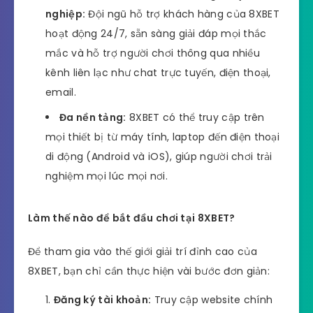
nghiệp:
Đội ngũ hỗ trợ khách hàng của 8XBET
hoạt động 24/7, sẵn sàng giải đáp mọi thắc
mắc và hỗ trợ người chơi thông qua nhiều
kênh liên lạc như chat trực tuyến, điện thoại,
email.
Đa nền tảng:
8XBET có thể truy cập trên
mọi thiết bị từ máy tính, laptop đến điện thoại
di động (Android và iOS), giúp người chơi trải
nghiệm mọi lúc mọi nơi.
Làm thế nào để bắt đầu chơi tại 8XBET?
Để tham gia vào thế giới giải trí đỉnh cao của
8XBET, bạn chỉ cần thực hiện vài bước đơn giản:
Đăng ký tài khoản:
Truy cập website chính