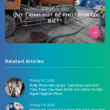
Tháng 5 26, 2022
QUY TRÌNH HÚT BỂ PHỐT BẠN CÓ
BIẾT?
Related Articles
Tháng 5 5, 2026
15 Bộ Phim Hàn Quốc “Làm Mưa Làm Gió”
Trên Toàn Cầu Năm 2026: Góc Nhìn Từ Một
Người Nghiện Phim
Tháng 1 15, 2026
Những bộ anime nữ cường: Khi phái đẹp làm