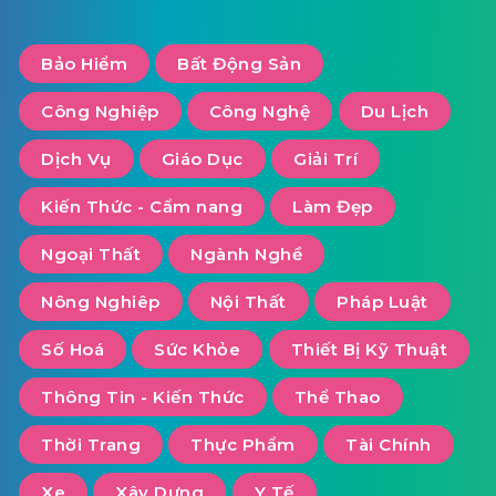
Bảo Hiểm
Bất Động Sản
Công Nghiệp
Công Nghệ
Du Lịch
Dịch Vụ
Giáo Dục
Giải Trí
Kiến Thức - Cẩm nang
Làm Đẹp
Ngoại Thất
Ngành Nghề
Nông Nghiêp
Nội Thất
Pháp Luật
Số Hoá
Sức Khỏe
Thiết Bị Kỹ Thuật
Thông Tin - Kiến Thức
Thể Thao
Thời Trang
Thực Phẩm
Tài Chính
Xe
Xây Dựng
Y Tế