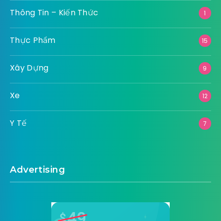
Thông Tin – Kiến Thức
1
Thực Phẩm
15
Xây Dựng
9
Xe
12
Y Tế
7
Advertising