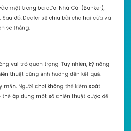
vào một trong ba cửa: Nhà Cái (Banker),
. Sau đó, Dealer sẽ chia bài cho hai cửa và
n sẽ thắng.
óng vai trò quan trọng. Tuy nhiên, kỹ năng
iến thuật cũng ảnh hưởng đến kết quả.
mắn. Người chơi không thể kiểm soát
có thể áp dụng một số chiến thuật cược để