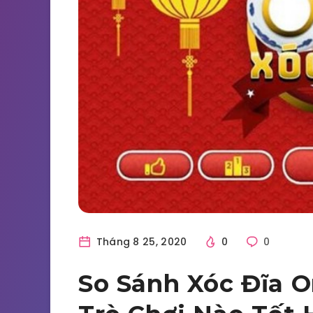
Tháng 8 25, 2020
0
0
So Sánh Xóc Đĩa O