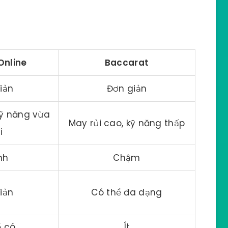
Online
Baccarat
iản
Đơn giản
kỹ năng vừa
May rủi cao, kỹ năng thấp
i
nh
Chậm
iản
Có thể đa dạng
ể có
Ít