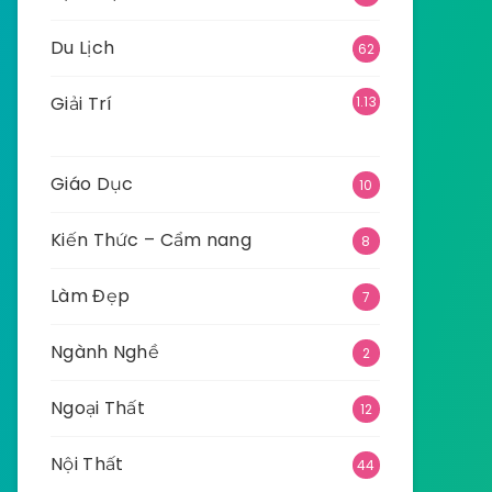
Du Lịch
62
Giải Trí
1.13
5
Giáo Dục
10
Kiến Thức – Cẩm nang
8
Làm Đẹp
7
Ngành Nghề
2
Ngoại Thất
12
Nội Thất
44