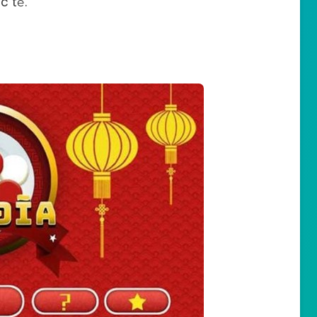
c tế.