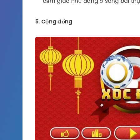
cảm giác như đang ở sòng bài thự
5. Cộng đồng