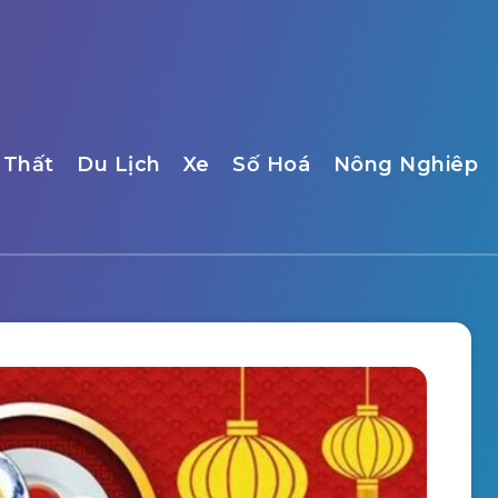
 Thất
Du Lịch
Xe
Số Hoá
Nông Nghiêp