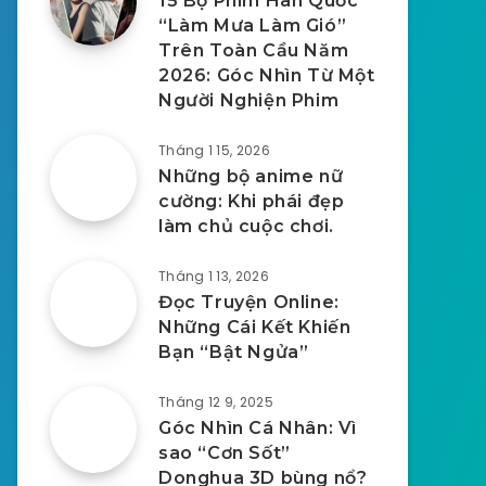
15 Bộ Phim Hàn Quốc
“Làm Mưa Làm Gió”
Trên Toàn Cầu Năm
2026: Góc Nhìn Từ Một
Người Nghiện Phim
Tháng 1 15, 2026
Những bộ anime nữ
cường: Khi phái đẹp
làm chủ cuộc chơi.
Tháng 1 13, 2026
Đọc Truyện Online:
Những Cái Kết Khiến
Bạn “Bật Ngửa”
Tháng 12 9, 2025
Góc Nhìn Cá Nhân: Vì
sao “Cơn Sốt”
Donghua 3D bùng nổ?