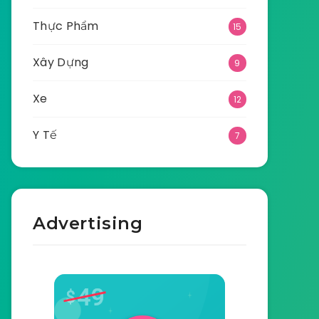
Thực Phẩm
15
Xây Dựng
9
Xe
12
Y Tế
7
Advertising