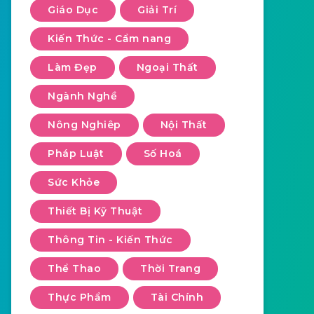
Giáo Dục
Giải Trí
Kiến Thức - Cẩm nang
Làm Đẹp
Ngoại Thất
Ngành Nghề
Nông Nghiêp
Nội Thất
Pháp Luật
Số Hoá
Sức Khỏe
Thiết Bị Kỹ Thuật
Thông Tin - Kiến Thức
Thể Thao
Thời Trang
Thực Phẩm
Tài Chính