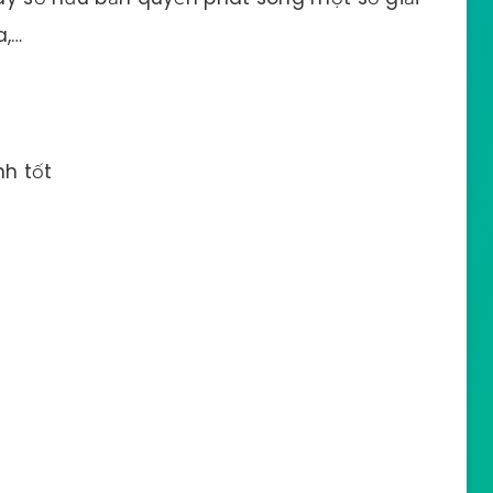
a,…
h tốt