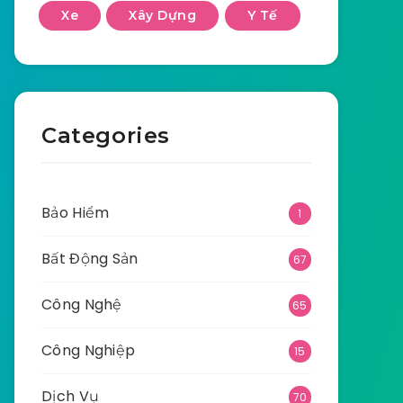
Xe
Xây Dựng
Y Tế
Categories
Bảo Hiểm
1
Bất Động Sản
67
Công Nghệ
65
Công Nghiệp
15
Dịch Vụ
70