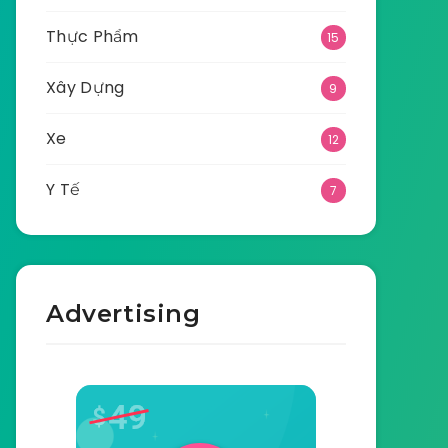
Thực Phẩm
15
Xây Dựng
9
Xe
12
Y Tế
7
Advertising