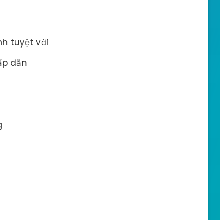
h tuyệt vời
ấp dẫn
g