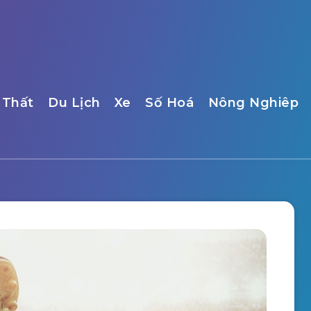
 Thất
Du Lịch
Xe
Số Hoá
Nông Nghiêp