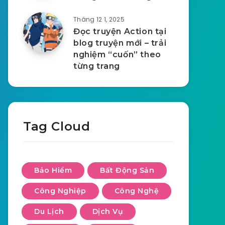
Tháng 12 1, 2025
Đọc truyện Action tại
blog truyện mới – trải
nghiệm “cuốn” theo
từng trang
Tag Cloud
Bảo Hiểm
Bất Động Sản
Công Nghiệp
Công Nghệ
Du Lịch
Dịch Vụ