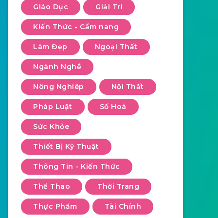
Giáo Dục
Giải Trí
Kiến Thức - Cẩm nang
Làm Đẹp
Ngoại Thất
Ngành Nghề
Nông Nghiêp
Nội Thất
Pháp Luật
Số Hoá
Sức Khỏe
Thiết Bị Kỹ Thuật
Thông Tin - Kiến Thức
Thể Thao
Thời Trang
Thực Phẩm
Tài Chính