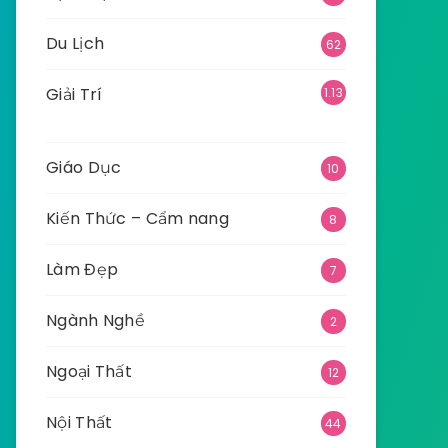
Du Lịch
62
Giải Trí
1.13
5
Giáo Dục
10
Kiến Thức – Cẩm nang
8
Làm Đẹp
7
Ngành Nghề
2
Ngoại Thất
12
Nội Thất
44