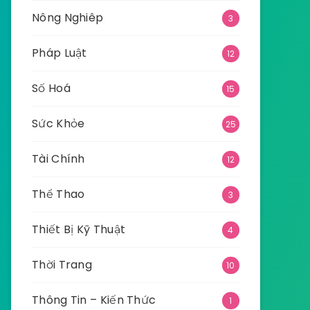
Nông Nghiêp
3
Pháp Luật
12
Số Hoá
15
Sức Khỏe
25
Tài Chính
12
Thể Thao
3
Thiết Bị Kỹ Thuật
4
Thời Trang
10
Thông Tin – Kiến Thức
1