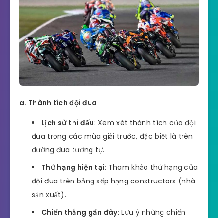
a. Thành tích đội đua
Lịch sử thi đấu
: Xem xét thành tích của đội
đua trong các mùa giải trước, đặc biệt là trên
đường đua tương tự.
Thứ hạng hiện tại
: Tham khảo thứ hạng của
đội đua trên bảng xếp hạng constructors (nhà
sản xuất).
Chiến thắng gần đây
: Lưu ý những chiến