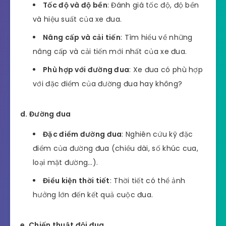
Tốc độ và độ bền
: Đánh giá tốc độ, độ bền
và hiệu suất của xe đua.
Nâng cấp và cải tiến
: Tìm hiểu về những
nâng cấp và cải tiến mới nhất của xe đua.
Phù hợp với đường đua
: Xe đua có phù hợp
với đặc điểm của đường đua hay không?
d. Đường đua
Đặc điểm đường đua
: Nghiên cứu kỹ đặc
điểm của đường đua (chiều dài, số khúc cua,
loại mặt đường…).
Điều kiện thời tiết
: Thời tiết có thể ảnh
hưởng lớn đến kết quả cuộc đua.
e. Chiến thuật đội đua