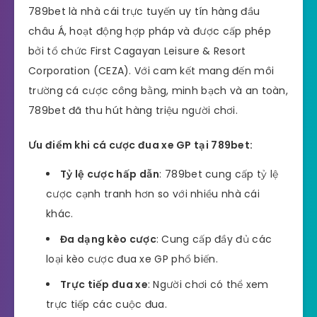
789bet là nhà cái trực tuyến uy tín hàng đầu
châu Á, hoạt động hợp pháp và được cấp phép
bởi tổ chức First Cagayan Leisure & Resort
Corporation (CEZA). Với cam kết mang đến môi
trường cá cược công bằng, minh bạch và an toàn,
789bet đã thu hút hàng triệu người chơi.
Ưu điểm khi cá cược đua xe GP tại 789bet:
Tỷ lệ cược hấp dẫn
: 789bet cung cấp tỷ lệ
cược cạnh tranh hơn so với nhiều nhà cái
khác.
Đa dạng kèo cược
: Cung cấp đầy đủ các
loại kèo cược đua xe GP phổ biến.
Trực tiếp đua xe
: Người chơi có thể xem
trực tiếp các cuộc đua.