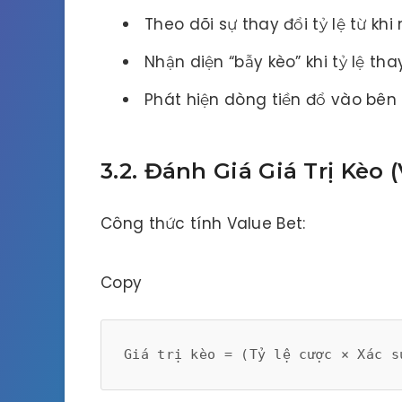
Theo dõi sự thay đổi tỷ lệ từ kh
Nhận diện “bẫy kèo” khi tỷ lệ tha
Phát hiện dòng tiền đổ vào bên
3.2. Đánh Giá Giá Trị Kèo 
Công thức tính Value Bet:
Copy
Giá trị kèo = (Tỷ lệ cược × Xác s