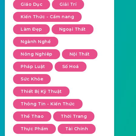
Giáo Dục
Giải Trí
Kiến Thức - Cẩm nang
Làm Đẹp
Ngoại Thất
Ngành Nghề
Nông Nghiêp
Nội Thất
Pháp Luật
Số Hoá
Sức Khỏe
Thiết Bị Kỹ Thuật
Thông Tin - Kiến Thức
Thể Thao
Thời Trang
Thực Phẩm
Tài Chính