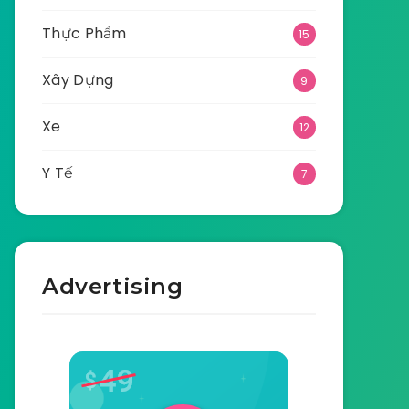
Thực Phẩm
15
Xây Dựng
9
Xe
12
Y Tế
7
Advertising