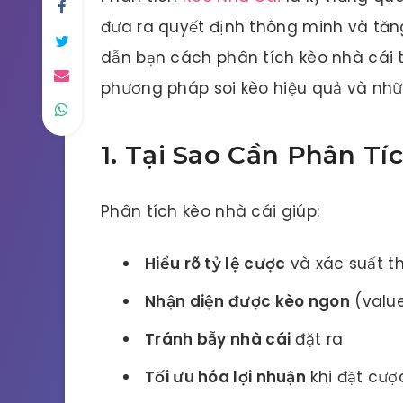
đưa ra quyết định thông minh và tăng
dẫn bạn cách phân tích kèo nhà cái
phương pháp soi kèo hiệu quả và nhữ
1. Tại Sao Cần Phân Tí
Phân tích kèo nhà cái giúp:
Hiểu rõ tỷ lệ cược
và xác suất t
Nhận diện được kèo ngon
(value
Tránh bẫy nhà cái
đặt ra
Tối ưu hóa lợi nhuận
khi đặt cượ