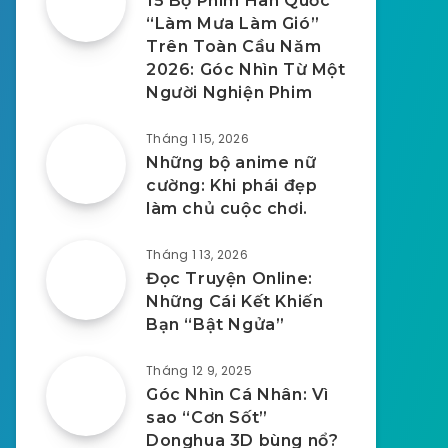
15 Bộ Phim Hàn Quốc
“Làm Mưa Làm Gió”
Trên Toàn Cầu Năm
2026: Góc Nhìn Từ Một
Người Nghiện Phim
Tháng 1 15, 2026
Những bộ anime nữ
cường: Khi phái đẹp
làm chủ cuộc chơi.
Tháng 1 13, 2026
Đọc Truyện Online:
Những Cái Kết Khiến
Bạn “Bật Ngửa”
Tháng 12 9, 2025
Góc Nhìn Cá Nhân: Vì
sao “Cơn Sốt”
Donghua 3D bùng nổ?