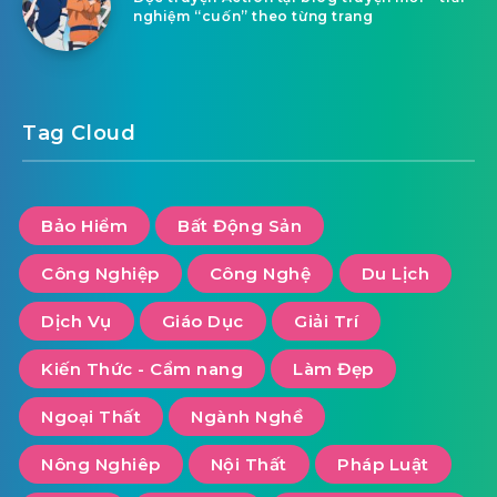
nghiệm “cuốn” theo từng trang
Tag Cloud
Bảo Hiểm
Bất Động Sản
Công Nghiệp
Công Nghệ
Du Lịch
Dịch Vụ
Giáo Dục
Giải Trí
Kiến Thức - Cẩm nang
Làm Đẹp
Ngoại Thất
Ngành Nghề
Nông Nghiêp
Nội Thất
Pháp Luật