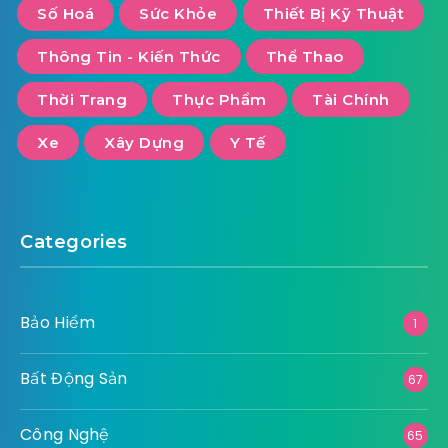
Số Hoá
Sức Khỏe
Thiết Bị Kỹ Thuật
Thông Tin - Kiến Thức
Thể Thao
Thời Trang
Thực Phẩm
Tài Chính
Xe
Xây Dựng
Y Tế
Categories
Bảo Hiểm
1
Bất Động Sản
67
Công Nghệ
65