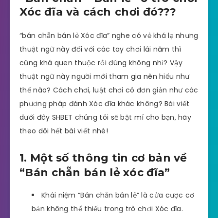
Xóc đĩa và cách chơi đó???
“bán chẵn bán lẻ Xóc đĩa” nghe có vẻ khá lạ nhưng
thuật ngữ này đối với các tay chơi lâi năm thì
cũng khá quen thuộc rồi đúng không nhỉ? Vậy
thuật ngữ này người mới tham gia nên hiểu như
thế nào? Cách chơi, luật chơi có đơn giản như các
phương pháp đánh Xóc đĩa khác không? Bài viết
dưới đây SHBET chúng tôi sẽ bật mí cho bạn, hãy
theo dõi hết bài viết nhé!
1. Một số thông tin cơ bản về
“Bán chẵn bán lẻ xóc đĩa”
Khái niệm “Bán chẵn bán lẻ” là cửa cược cơ
bản không thể thiếu trong trò chơi Xóc đĩa.