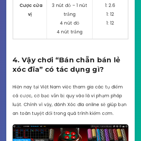
Cược cửa
3 nút đỏ – 1 nút
1: 2.6
vị
trắng
1: 12
4 nút đỏ
1: 12
4 nút trắng
4. Vậy chơi “Bán chẵn bán lẻ
xóc đĩa” có tác dụng gì?
Hiện nay tại Việt Nam việc tham gia các tụ điểm
cá cược, cờ bạc vẫn bị quy vào là vi phạm pháp
luật. Chính vì vậy, đánh Xóc đĩa online sẽ giúp bạn
an toàn tuyệt đối trong quá trình kiếm cơm.