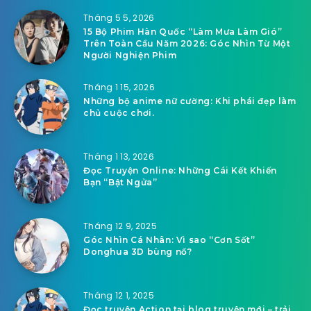
Tháng 5 5, 2026
15 Bộ Phim Hàn Quốc “Làm Mưa Làm Gió”
Trên Toàn Cầu Năm 2026: Góc Nhìn Từ Một
Người Nghiện Phim
Tháng 1 15, 2026
Những bộ anime nữ cường: Khi phái đẹp làm
chủ cuộc chơi.
Tháng 1 13, 2026
Đọc Truyện Online: Những Cái Kết Khiến
Bạn “Bật Ngửa”
Tháng 12 9, 2025
Góc Nhìn Cá Nhân: Vì sao “Cơn Sốt”
Donghua 3D bùng nổ?
Tháng 12 1, 2025
Đọc truyện Action tại blog truyện mới – trải