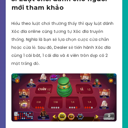
mới tham khảo
Hiểu theo luật chơi thường thấy thì quy luật đánh
Xóc đĩa online cũng tương tự Xóc đĩa truyền
thống. Nghĩa là bạn sẽ lựa chọn cược cửa chẵn
hoặc cửa lẻ. Sau đó, Dealer sẽ tiến hành Xóc đĩa
cùng 1 cái bát, 1 cái dĩa và 4 viên tròn dẹp có 2
mặt trắng đỏ.