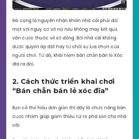
Đó cũng là nguyên nhân khiến nhà cái phải đối
mặt với nguy cơ vỡ nợ nếu không may kết quả
ván cược thuộc về số đông. Bởi nhà cái không
được quyền áp đặt hay từ chối sự lựa chọn của
người chơi. Từ đó, khái niệm bán chẵn bán lẻ Xóc
đĩa ra đời.
2. Cách thức triển khai chơi
“Bán chẵn bán lẻ xóc đĩa”
Bạn có thể hiểu đơn giản thì đây là chức năng bán
cược nhằm giúp giảm thiểu rủi ro phá sản cho nhà
cái.