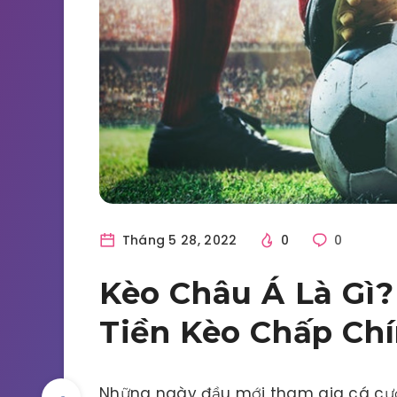
Tháng 5 28, 2022
0
0
Kèo Châu Á Là Gì
Tiền Kèo Chấp Ch
Những ngày đầu mới tham gia cá c