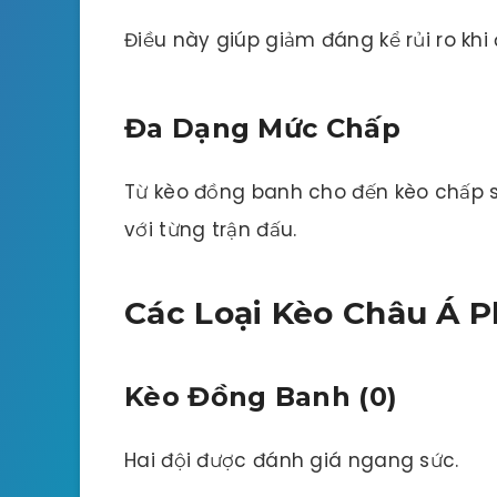
Điều này giúp giảm đáng kể rủi ro khi
Đa Dạng Mức Chấp
Từ kèo đồng banh cho đến kèo chấp s
với từng trận đấu.
Các Loại Kèo Châu Á P
Kèo Đồng Banh (0)
Hai đội được đánh giá ngang sức.