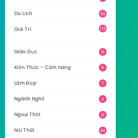
Du Lịch
62
Giải Trí
1.13
5
Giáo Dục
10
Kiến Thức – Cẩm nang
8
Làm Đẹp
7
Ngành Nghề
2
Ngoại Thất
12
Nội Thất
44