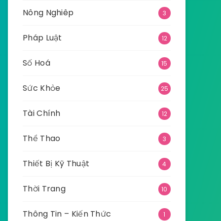
Nông Nghiêp
3
Pháp Luật
12
Số Hoá
15
Sức Khỏe
25
Tài Chính
12
Thể Thao
3
Thiết Bị Kỹ Thuật
4
Thời Trang
10
Thông Tin – Kiến Thức
1