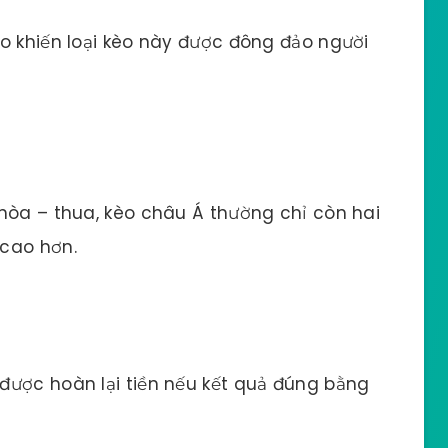
o khiến loại kèo này được đông đảo người
hòa – thua, kèo châu Á thường chỉ còn hai
 cao hơn.
n
được hoàn lại tiền nếu kết quả đúng bằng