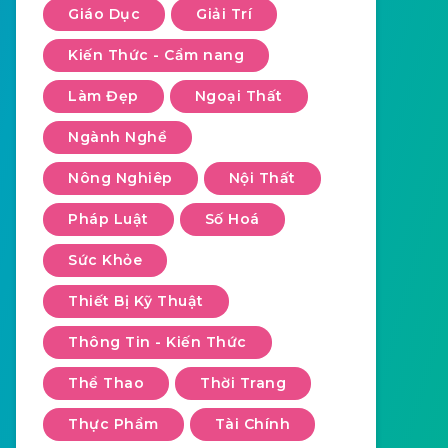
Giáo Dục
Giải Trí
Kiến Thức - Cẩm nang
Làm Đẹp
Ngoại Thất
Ngành Nghề
Nông Nghiêp
Nội Thất
Pháp Luật
Số Hoá
Sức Khỏe
Thiết Bị Kỹ Thuật
Thông Tin - Kiến Thức
Thể Thao
Thời Trang
Thực Phẩm
Tài Chính