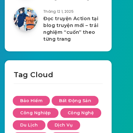
Tháng 12 1, 2025
Đọc truyện Action tại
blog truyện mới – trải
nghiệm “cuốn” theo
từng trang
Tag Cloud
Bảo Hiểm
Bất Động Sản
Công Nghiệp
Công Nghệ
Du Lịch
Dịch Vụ