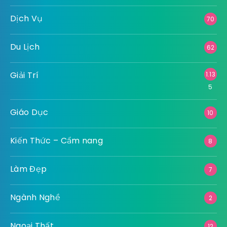
Bảo Hiểm
1
Bất Động Sản
67
Công Nghệ
65
Công Nghiệp
15
Dịch Vụ
70
Du Lịch
62
Giải Trí
1.13
5