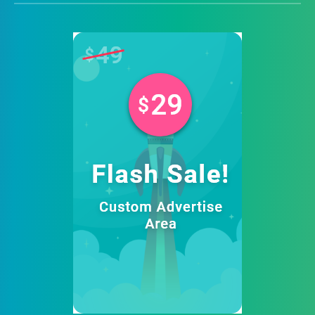
Xây Dựng
9
Xe
12
Y Tế
7
Advertising