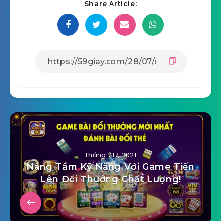
nhắc cho chủ đầu tư. Vì họ sẽ hiểu rõ để tiến hành
thi công hợp lý hơn. Hợp đồng khi đó là hợp
đồng Design and Build – Một công ty chịu trách
nhiệm cả phần thiết kế và thi công hoàn thiện. Tất
cả sẽ được đồng bộ.
Share Article: