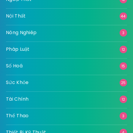
Giáo Dục
10
Kiến Thức – Cẩm nang
8
Làm Đẹp
7
Ngành Nghề
2
Ngoại Thất
12
Nội Thất
44
Nông Nghiêp
3
Pháp Luật
12