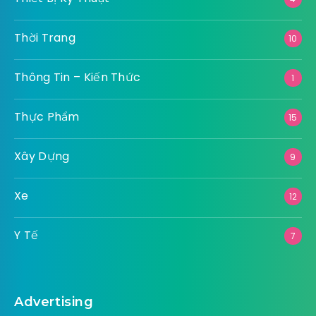
Số Hoá
15
Sức Khỏe
25
Tài Chính
12
Thể Thao
3
Thiết Bị Kỹ Thuật
4
Thời Trang
10
Thông Tin – Kiến Thức
1
Thực Phẩm
15