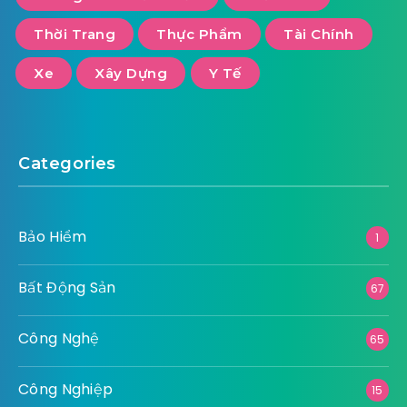
Dịch Vụ
Giáo Dục
Giải Trí
Kiến Thức - Cẩm nang
Làm Đẹp
Ngoại Thất
Ngành Nghề
Nông Nghiêp
Nội Thất
Pháp Luật
Số Hoá
Sức Khỏe
Thiết Bị Kỹ Thuật
Thông Tin - Kiến Thức
Thể Thao
Thời Trang
Thực Phẩm
Tài Chính
Xe
Xây Dựng
Y Tế
Categories