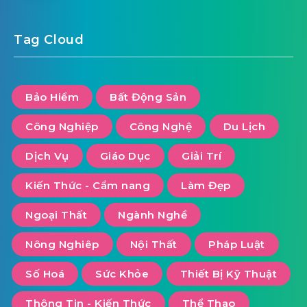
Z
Tháng 3 31, 2025
Bán Nhà Quận 10 – Thị Trường Bất Động Sản
Trung Tâm Đầy Tiềm Năng
Tháng 2 24, 2025
Nhà Đất Văn Minh Có Gì Khác Biệt So Với
Các Trang Bất Động Sản Khác?
Tag Cloud
Bảo Hiểm
Bất Động Sản
Công Nghiệp
Công Nghệ
Du Lịch