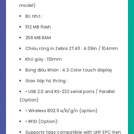
model)
Bộ nhớ :
512 MB flash
256 MB RAM
Chiều rộng in Zebra ZT411 : 4.09in / 104mm
Khổ giấy : 110mm
Bảng điều khiển : 4.3 Color touch display
Giao tiếp hệ thống :
• USB 2.0 and RS-232 serial ports / Parallel
(Option)
• Wireless 802.11 a/b/g/n (option)
• RFID (Option):
Supports tags compatible with UHF EPC Gen