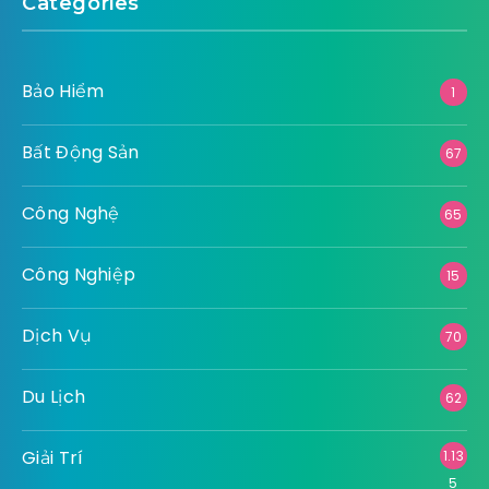
Categories
Bảo Hiểm
1
Bất Động Sản
67
Công Nghệ
65
Công Nghiệp
15
Dịch Vụ
70
Du Lịch
62
Giải Trí
1.13
5