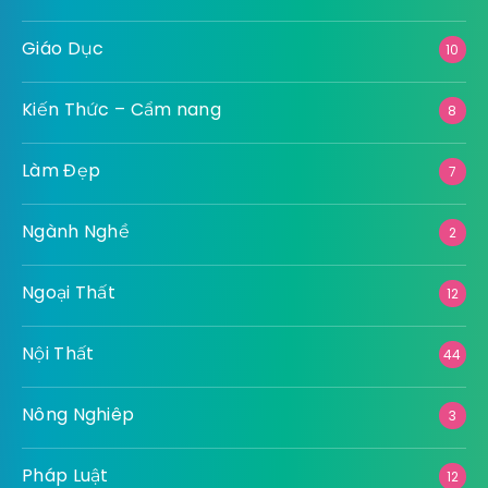
Giáo Dục
10
Kiến Thức – Cẩm nang
8
Làm Đẹp
7
Ngành Nghề
2
Ngoại Thất
12
Nội Thất
44
Nông Nghiêp
3
Pháp Luật
12