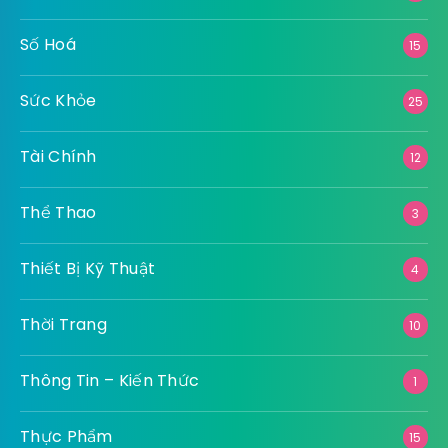
Số Hoá
15
Sức Khỏe
25
Tài Chính
12
Thể Thao
3
Thiết Bị Kỹ Thuật
4
Thời Trang
10
Thông Tin – Kiến Thức
1
Thực Phẩm
15