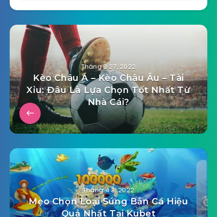
Tháng 3 27, 2022
Kèo Châu Á – Kèo Châu Âu – Tài
Xỉu: Đâu Là Lựa Chọn Tốt Nhất Từ
Nhà Cái?
Tháng 4 3, 2022
Mẹo Chọn Loại Súng Bắn Cá Hiệu
Quả Nhất Tại Kubet