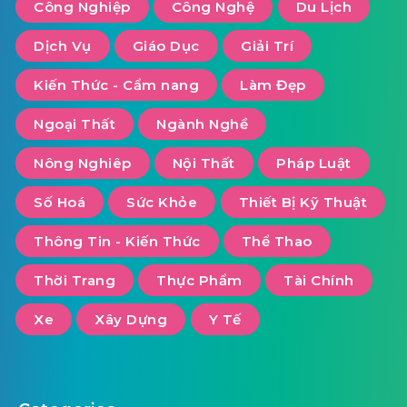
Công Nghiệp
Công Nghệ
Du Lịch
Dịch Vụ
Giáo Dục
Giải Trí
Kiến Thức - Cẩm nang
Làm Đẹp
Ngoại Thất
Ngành Nghề
Nông Nghiêp
Nội Thất
Pháp Luật
Số Hoá
Sức Khỏe
Thiết Bị Kỹ Thuật
Thông Tin - Kiến Thức
Thể Thao
Thời Trang
Thực Phẩm
Tài Chính
Xe
Xây Dựng
Y Tế