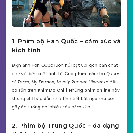
1. Phim bộ Hàn Quốc – cảm xúc và
kịch tính
Điện ảnh Hàn Quốc luôn nổi bật với kịch bản chặt
chẽ và diễn xuất tinh tế. Các
phim mới
như
Queen
of Tears
,
My Demon
,
Lovely Runner
,
Vincenzo
đều
có sẵn trên
PhimMoiChill
. Những
phim online
này
không chỉ hấp dẫn nhờ tình tiết bất ngờ mà còn
gây ấn tượng bởi chiều sâu cảm xúc.
2. Phim bộ Trung Quốc – đa dạng