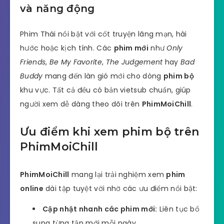
và năng động
Phim Thái nổi bật với cốt truyện lãng mạn, hài
hước hoặc kịch tính. Các
phim mới
như
Only
Friends
,
Be My Favorite
,
The Judgement
hay
Bad
Buddy
mang đến làn gió mới cho dòng
phim bộ
khu vực. Tất cả đều có bản vietsub chuẩn, giúp
người xem dễ dàng theo dõi trên
PhimMoiChill
.
Ưu điểm khi xem phim bộ trên
PhimMoiChill
PhimMoiChill
mang lại trải nghiệm xem
phim
online
dài tập tuyệt vời nhờ các ưu điểm nổi bật:
Cập nhật nhanh các phim mới:
Liên tục bổ
sung từng tập mới mỗi ngày.