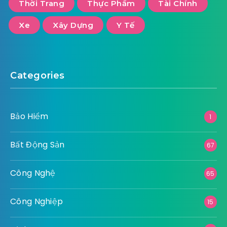
Thời Trang
Thực Phẩm
Tài Chính
Xe
Xây Dựng
Y Tế
Categories
Bảo Hiểm
1
Bất Động Sản
67
Công Nghệ
65
Công Nghiệp
15