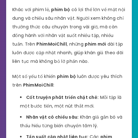
Khác với phim lẻ,
phim bộ
có lợi thế lớn về mặt nội
dung và chiều sâu nhân vật. Người xem không chỉ
thưởng thức câu chuyện trong vài giờ, mà còn
đồng hành với nhân vật suốt nhiều tập, nhiều
tuần. Trên
PhimMoiChill
, những
phim mới
dài tập
luôn được cập nhật nhanh, giúp khán giả theo dõi
liên tục mà không bỏ lỡ phần nào.
Một số yếu tố khiến
phim bộ
luôn được yêu thích
trên
PhimMoiChill
:
Cốt truyện phát triển chặt chẽ:
Mỗi tập là
một bước tiến, một nút thắt mới.
Nhân vật có chiều sâu:
Khán giả gắn bó và
thấu hiểu từng biến chuyển tâm lý.
Tần suất cập nhật liên tục:
Các
phim