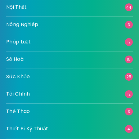
Nội Thất
44
Nông Nghiêp
3
Pháp Luật
12
Số Hoá
15
Sức Khỏe
25
Tài Chính
12
Thể Thao
3
Thiết Bị Kỹ Thuật
4