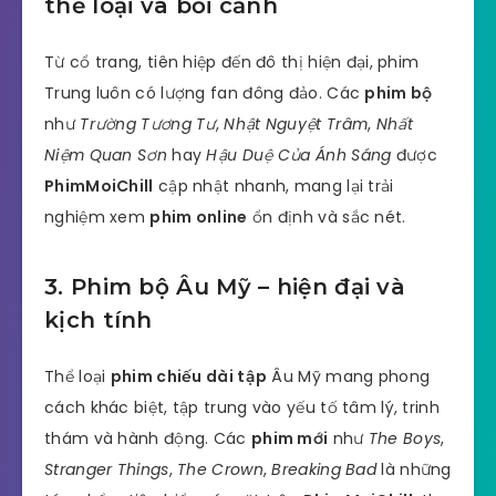
thể loại và bối cảnh
Từ cổ trang, tiên hiệp đến đô thị hiện đại, phim
Trung luôn có lượng fan đông đảo. Các
phim bộ
như
Trường Tương Tư
,
Nhật Nguyệt Trâm
,
Nhất
Niệm Quan Sơn
hay
Hậu Duệ Của Ánh Sáng
được
PhimMoiChill
cập nhật nhanh, mang lại trải
nghiệm xem
phim online
ổn định và sắc nét.
3. Phim bộ Âu Mỹ – hiện đại và
kịch tính
Thể loại
phim chiếu dài tập
Âu Mỹ mang phong
cách khác biệt, tập trung vào yếu tố tâm lý, trinh
thám và hành động. Các
phim mới
như
The Boys
,
Stranger Things
,
The Crown
,
Breaking Bad
là những