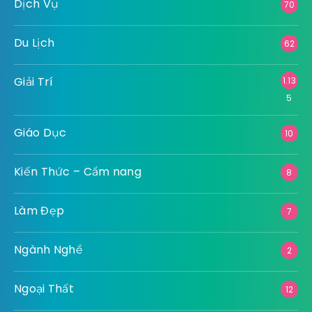
Dịch Vụ
70
Du Lịch
62
Giải Trí
1.13
5
Giáo Dục
10
Kiến Thức – Cẩm nang
8
Làm Đẹp
7
Ngành Nghề
2
Ngoại Thất
12