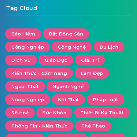
Tag Cloud
Bảo Hiểm
Bất Động Sản
Công Nghiệp
Công Nghệ
Du Lịch
Dịch Vụ
Giáo Dục
Giải Trí
Kiến Thức - Cẩm nang
Làm Đẹp
Ngoại Thất
Ngành Nghề
Nông Nghiêp
Nội Thất
Pháp Luật
Số Hoá
Sức Khỏe
Thiết Bị Kỹ Thuật
Thông Tin - Kiến Thức
Thể Thao