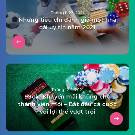
Tháng 11 27, 2021
Những tiêu chí đánh giá một nhà
cái uy tín năm 2021
Tháng 12 2, 2021
99ok: Khuyến mãi khủng cho
thành viên mới – Bắt đầu cá cược
với lợi thế vượt trội