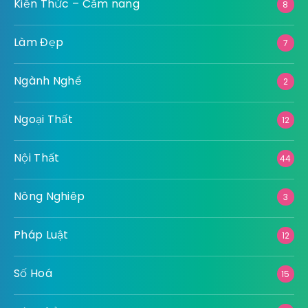
Kiến Thức – Cẩm nang
8
Làm Đẹp
7
Ngành Nghề
2
Ngoại Thất
12
Nội Thất
44
Nông Nghiêp
3
Pháp Luật
12
Số Hoá
15