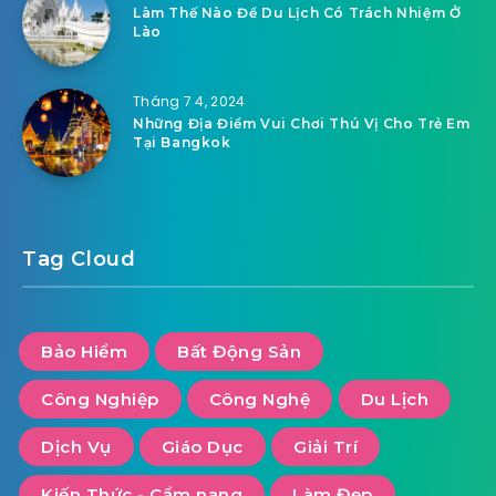
Làm Thế Nào Để Du Lịch Có Trách Nhiệm Ở
Lào
Tháng 7 4, 2024
Những Địa Điểm Vui Chơi Thú Vị Cho Trẻ Em
Tại Bangkok
Tag Cloud
Bảo Hiểm
Bất Động Sản
Công Nghiệp
Công Nghệ
Du Lịch
Dịch Vụ
Giáo Dục
Giải Trí
Kiến Thức - Cẩm nang
Làm Đẹp