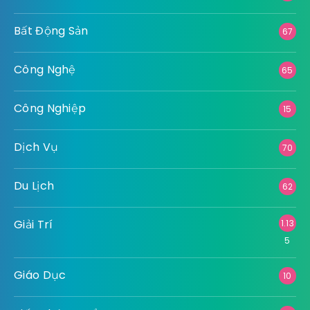
Bất Động Sản
67
Công Nghệ
65
Công Nghiệp
15
Dịch Vụ
70
Du Lịch
62
Giải Trí
1.13
5
Giáo Dục
10