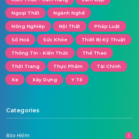
Ngoại Thất
Ngành Nghề
Nông Nghiêp
Nội Thất
Pháp Luật
Số Hoá
Sức Khỏe
Thiết Bị Kỹ Thuật
Thông Tin - Kiến Thức
Thể Thao
Thời Trang
Thực Phẩm
Tài Chính
Xe
Xây Dựng
Y Tế
Categories
Bảo Hiểm
1