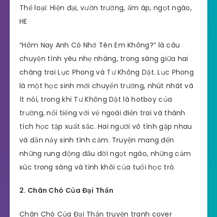
Thể loại: Hiện đại, vườn trường, ấm áp, ngọt ngào,
HE
“Hôm Nay Anh Có Nhớ Tên Em Không?” là câu
chuyện tình yêu nhẹ nhàng, trong sáng giữa hai
chàng trai Lục Phong và Tư Không Dật. Lục Phong
là một học sinh mới chuyển trường, nhút nhát và
ít nói, trong khi Tư Không Dật là hotboy của
trường, nổi tiếng với vẻ ngoài điển trai và thành
tích học tập xuất sắc. Hai người vô tình gặp nhau
và dần nảy sinh tình cảm. Truyện mang đến
những rung động đầu đời ngọt ngào, những cảm
xúc trong sáng và tinh khôi của tuổi học trò.
2. Chân Chó Của Đại Thần
Chân Chó Của Đại Thần truyện tranh cover