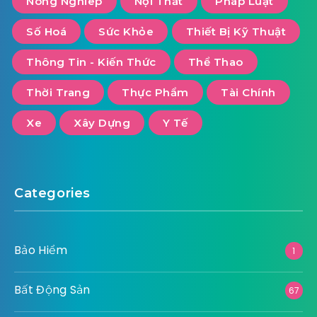
Nông Nghiêp
Nội Thất
Pháp Luật
Số Hoá
Sức Khỏe
Thiết Bị Kỹ Thuật
Thông Tin - Kiến Thức
Thể Thao
Thời Trang
Thực Phẩm
Tài Chính
Xe
Xây Dựng
Y Tế
Categories
Bảo Hiểm
1
Bất Động Sản
67