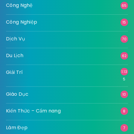
Công Nghệ
65
Công Nghiệp
15
Dịch Vụ
70
Du Lịch
62
Giải Trí
1.13
5
Giáo Dục
10
Kiến Thức – Cẩm nang
8
Làm Đẹp
7