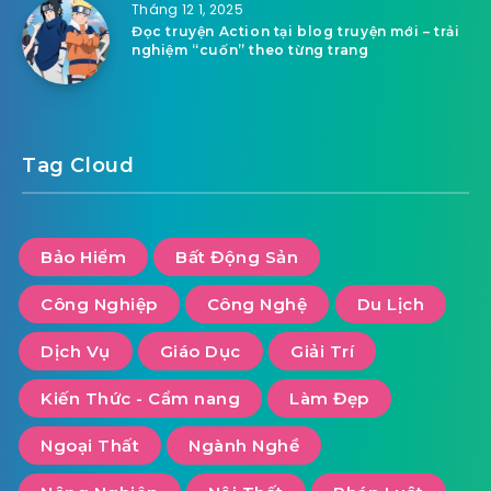
Tháng 12 1, 2025
Đọc truyện Action tại blog truyện mới – trải
nghiệm “cuốn” theo từng trang
Tag Cloud
Bảo Hiểm
Bất Động Sản
Công Nghiệp
Công Nghệ
Du Lịch
Dịch Vụ
Giáo Dục
Giải Trí
Kiến Thức - Cẩm nang
Làm Đẹp
Ngoại Thất
Ngành Nghề