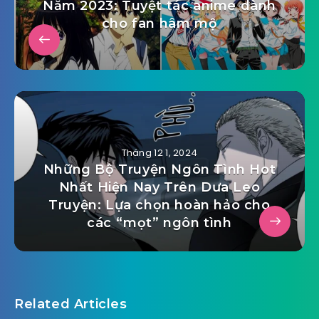
Năm 2023: Tuyệt tác anime dành
cho fan hâm mộ
Tháng 12 1, 2024
Những Bộ Truyện Ngôn Tình Hot
Nhất Hiện Nay Trên Dưa Leo
Truyện: Lựa chọn hoàn hảo cho
các “mọt” ngôn tình
Related Articles