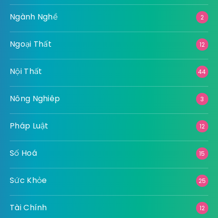
Ngành Nghề
2
Ngoại Thất
12
Nội Thất
44
Nông Nghiêp
3
Pháp Luật
12
Số Hoá
15
Sức Khỏe
25
Tài Chính
12