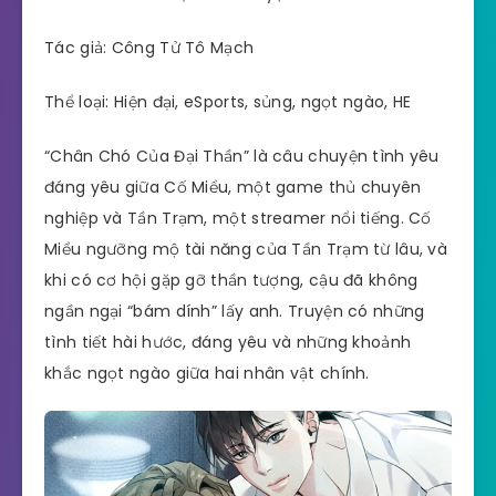
Tác giả: Công Tử Tô Mạch
Thể loại: Hiện đại, eSports, sủng, ngọt ngào, HE
“Chân Chó Của Đại Thần” là câu chuyện tình yêu
đáng yêu giữa Cố Miểu, một game thủ chuyên
nghiệp và Tần Trạm, một streamer nổi tiếng. Cố
Miểu ngưỡng mộ tài năng của Tần Trạm từ lâu, và
khi có cơ hội gặp gỡ thần tượng, cậu đã không
ngần ngại “bám dính” lấy anh. Truyện có những
tình tiết hài hước, đáng yêu và những khoảnh
khắc ngọt ngào giữa hai nhân vật chính.