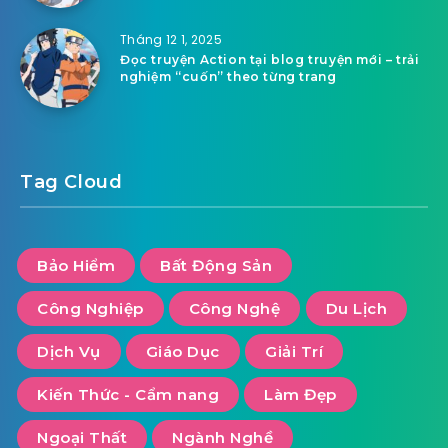
Tháng 12 1, 2025
Đọc truyện Action tại blog truyện mới – trải
nghiệm “cuốn” theo từng trang
Tag Cloud
Bảo Hiểm
Bất Động Sản
Công Nghiệp
Công Nghệ
Du Lịch
Dịch Vụ
Giáo Dục
Giải Trí
Kiến Thức - Cẩm nang
Làm Đẹp
Ngoại Thất
Ngành Nghề