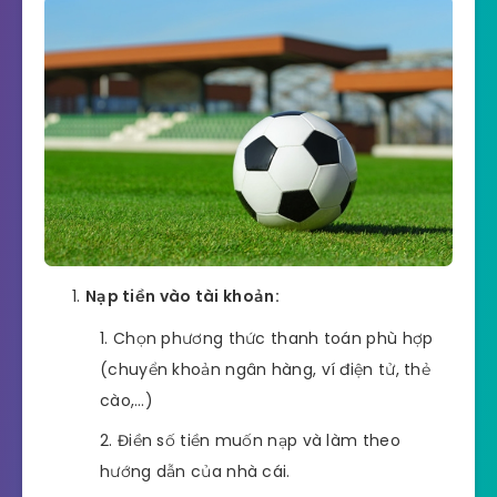
Nạp tiền vào tài khoản:
Chọn phương thức thanh toán phù hợp
(chuyển khoản ngân hàng, ví điện tử, thẻ
cào,…)
Điền số tiền muốn nạp và làm theo
hướng dẫn của nhà cái.