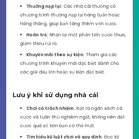
Thưởng nạp lại:
Các nhà cái thường có
chương trình thưởng nạp lại hàng tuần hoặc
hàng tháng, giúp bạn tăng thêm vốn cược.
Hoàn trả:
Nhận lại một phần tiền cược thua,
giảm thiểu rủi ro.
Khuyến mãi theo sự kiện:
Tham gia các
chương trình khuyến mãi đặc biệt dành cho
các giải đấu lớn hoặc sự kiện đặc biệt.
Lưu ý khi sử dụng nhà cái
Chơi có trách nhiệm:
Đặt ra ngân sách cá
cược và tuân thủ nghiêm ngặt, không nên đặt
cược quá số tiền bạn có thể mất.
Tìm hiểu kỹ luật chơi và quy định:
Đọc kỹ