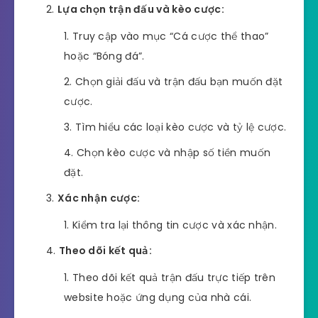
Lựa chọn trận đấu và kèo cược:
Truy cập vào mục “Cá cược thể thao”
hoặc “Bóng đá”.
Chọn giải đấu và trận đấu bạn muốn đặt
cược.
Tìm hiểu các loại kèo cược và tỷ lệ cược.
Chọn kèo cược và nhập số tiền muốn
đặt.
Xác nhận cược:
Kiểm tra lại thông tin cược và xác nhận.
Theo dõi kết quả:
Theo dõi kết quả trận đấu trực tiếp trên
website hoặc ứng dụng của nhà cái.