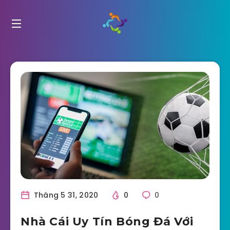
Tháng 5 31, 2020
0
0
Nhà Cái Uy Tín Bóng Đá Với