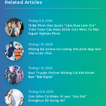
Related Articles
Tháng 5 5, 2026
15 Bộ Phim Hàn Quốc “Làm Mưa Làm Gió”
Trên Toàn Cầu Năm 2026: Góc Nhìn Từ Một
Người Nghiện Phim
Tháng 1 15, 2026
Những bộ anime nữ cường: Khi phái đẹp làm
chủ cuộc chơi.
Tháng 1 13, 2026
Đọc Truyện Online: Những Cái Kết Khiến
Bạn “Bật Ngửa”
Tháng 12 9, 2025
Góc Nhìn Cá Nhân: Vì sao “Cơn Sốt”
Donghua 3D bùng nổ?