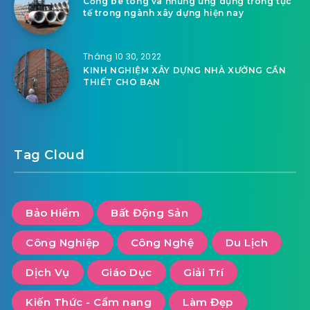
Cống bê tông và những ứng dụng trong tực
tế trong ngành xây dựng hiện nay
Tháng 10 30, 2022
KINH NGHIỆM XÂY DỰNG NHÀ XƯỞNG CẦN
THIẾT CHO BẠN
Tag Cloud
Bảo Hiểm
Bất Động Sản
Công Nghiệp
Công Nghệ
Du Lịch
Dịch Vụ
Giáo Dục
Giải Trí
Kiến Thức - Cẩm nang
Làm Đẹp