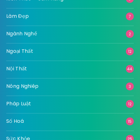
Làm Đẹp
7
Ngành Nghề
2
Ngoại Thất
12
Nội Thất
44
Nông Nghiêp
3
Pháp Luật
12
Số Hoá
15
Sức Khỏe
25