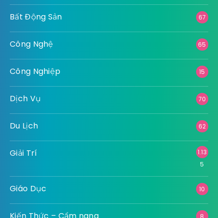
Bất Động Sản
67
Công Nghệ
65
Công Nghiệp
15
Dịch Vụ
70
Du Lịch
62
Giải Trí
1.13
5
Giáo Dục
10
Kiến Thức – Cẩm nang
8