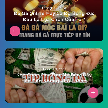
Tháng 9 1, 2023
Đá Gà Online Hay Cá Độ Bóng Đá:
Đâu Là Lựa Chọn Của Tôi?
Tháng 9 2, 2023
Kèo Cược Cầu Thủ Ghi Bàn: Đầy
Hấp Dẫn Nhưng Khó Lường