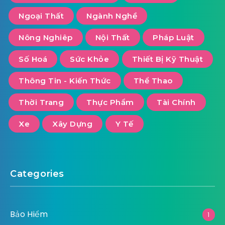
Ngoại Thất
Ngành Nghề
Nông Nghiêp
Nội Thất
Pháp Luật
Số Hoá
Sức Khỏe
Thiết Bị Kỹ Thuật
Thông Tin - Kiến Thức
Thể Thao
Thời Trang
Thực Phẩm
Tài Chính
Xe
Xây Dựng
Y Tế
Categories
Bảo Hiểm
1