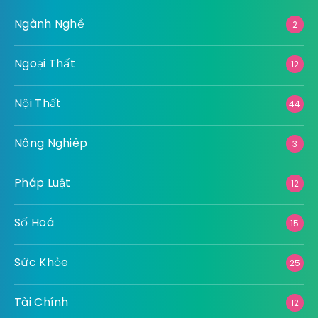
Ngành Nghề
2
Ngoại Thất
12
Nội Thất
44
Nông Nghiêp
3
Pháp Luật
12
Số Hoá
15
Sức Khỏe
25
Tài Chính
12