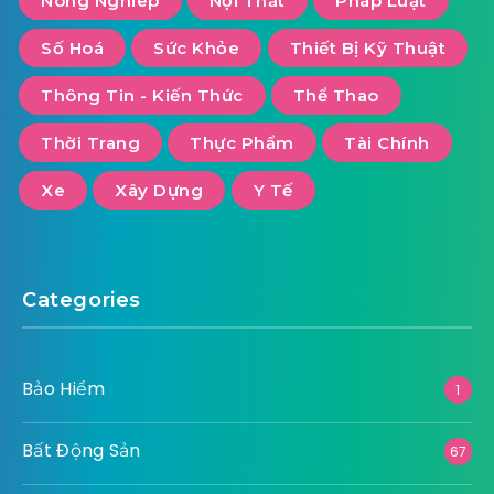
Nông Nghiêp
Nội Thất
Pháp Luật
Số Hoá
Sức Khỏe
Thiết Bị Kỹ Thuật
Thông Tin - Kiến Thức
Thể Thao
Thời Trang
Thực Phẩm
Tài Chính
Xe
Xây Dựng
Y Tế
Categories
Bảo Hiểm
1
Bất Động Sản
67