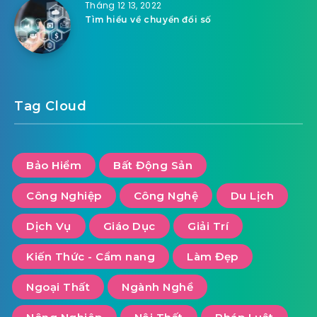
Tháng 12 13, 2022
Tìm hiểu về chuyển đổi số
Tag Cloud
Bảo Hiểm
Bất Động Sản
Công Nghiệp
Công Nghệ
Du Lịch
Dịch Vụ
Giáo Dục
Giải Trí
Kiến Thức - Cẩm nang
Làm Đẹp
Ngoại Thất
Ngành Nghề