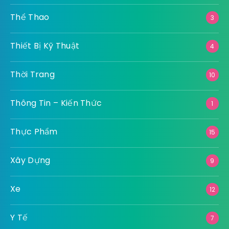
Thể Thao
3
Thiết Bị Kỹ Thuật
4
Thời Trang
10
Thông Tin – Kiến Thức
1
Thực Phẩm
15
Xây Dựng
9
Xe
12
Y Tế
7