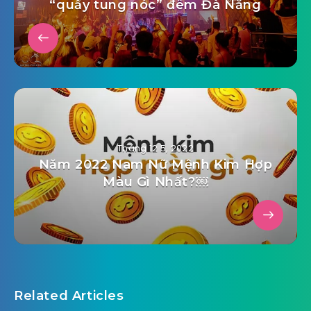
“quẩy tung nóc” đêm Đà Nẵng
Tháng 12 5, 2022
Năm 2022 Nam Nữ Mệnh Kim Hợp
Màu Gì Nhất?￼
Related Articles