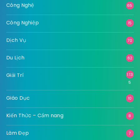
Công Nghệ
65
Công Nghiệp
15
Dịch Vụ
70
Du Lịch
62
Giải Trí
1.13
5
Giáo Dục
10
Kiến Thức – Cẩm nang
8
Làm Đẹp
7