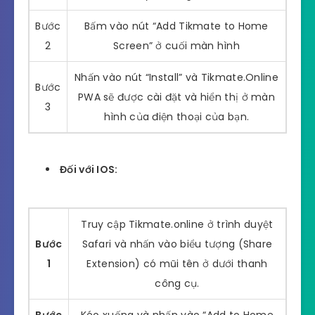
Bước
Bấm vào nút “Add Tikmate to Home
2
Screen” ở cuối màn hình
Nhấn vào nút “Install” và Tikmate.Online
Bước
PWA sẽ được cài đặt và hiển thị ở màn
3
hình của điện thoại của bạn.
Đối với IOS:
Truy cập Tikmate.online ở trình duyệt
Bước
Safari và nhấn vào biểu tượng (Share
1
Extension) có mũi tên ở dưới thanh
công cụ.
Bước
Kéo xuống và nhấn vào “Add to Home