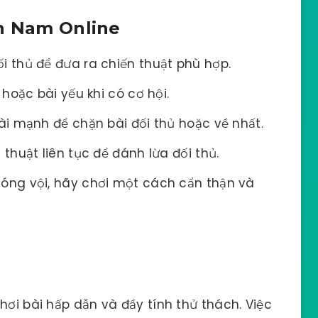
ền Nam Online
i thủ để đưa ra chiến thuật phù hợp.
ẻ hoặc bài yếu khi có cơ hội.
 bài mạnh để chặn bài đối thủ hoặc về nhất.
 thuật liên tục để đánh lừa đối thủ.
nóng vội, hãy chơi một cách cẩn thận và
hơi bài hấp dẫn và đầy tính thử thách. Việc