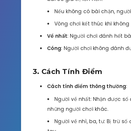
Nếu không có bài chặn, người 
Vòng chơi kết thúc khi không
Về nhất
: Người chơi đánh hết bài
Cóng
: Người chơi không đánh đư
3. Cách Tính Điểm
Cách tính điểm thông thường
:
Người về nhất: Nhận được số 
những người chơi khác.
Người về nhì, ba, tư: Bị trừ số