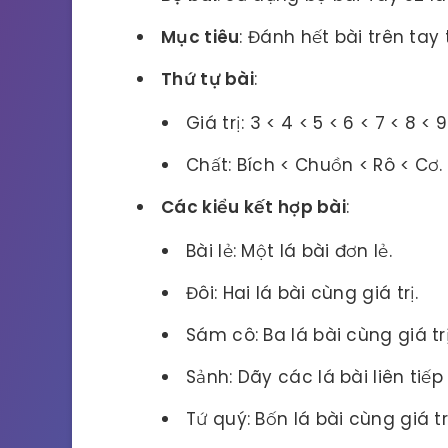
Mục tiêu
: Đánh hết bài trên tay 
Thứ tự bài
:
Giá trị: 3 < 4 < 5 < 6 < 7 < 8 < 9
Chất: Bích < Chuồn < Rô < Cơ.
Các kiểu kết hợp bài
:
Bài lẻ: Một lá bài đơn lẻ.
Đôi: Hai lá bài cùng giá trị.
Sám cô: Ba lá bài cùng giá trị
Sảnh: Dãy các lá bài liên tiếp
Tứ quý: Bốn lá bài cùng giá tr