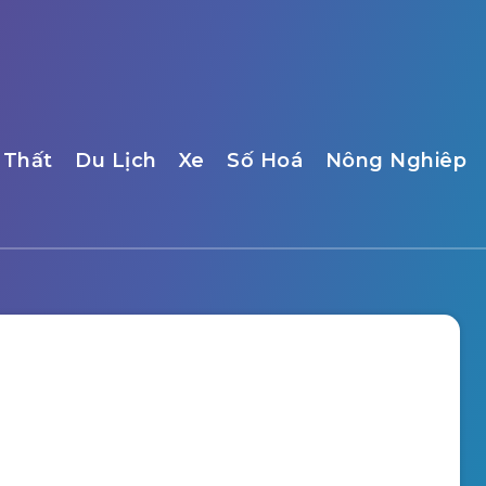
 Thất
Du Lịch
Xe
Số Hoá
Nông Nghiêp