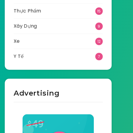
Thực Phẩm
15
Xây Dựng
9
Xe
12
Y Tế
7
Advertising