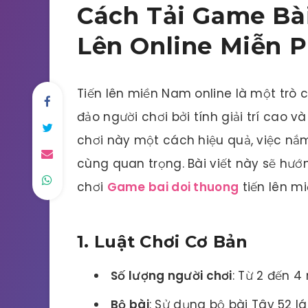
Cách Tải Game Bà
Lên Online Miễn P
Tiến lên miền Nam online là một trò 
đảo người chơi bởi tính giải trí cao v
chơi này một cách hiệu quả, việc nắm
cùng quan trọng. Bài viết này sẽ hướ
chơi
Game bai doi thuong
tiến lên m
1. Luật Chơi Cơ Bản
Số lượng người chơi
: Từ 2 đến 4 
Bộ bài
: Sử dụng bộ bài Tây 52 lá