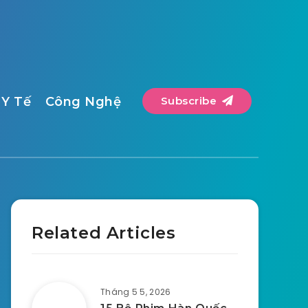
Y Tế
Công Nghệ
Subscribe
Related Articles
Tháng 5 5, 2026