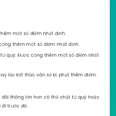
thêm một số điểm nhất định.
 cộng thêm một số điểm nhất định.
 tứ quý: Được cộng thêm một số điểm nhất
 tay lúc kết thúc ván sẽ bị phạt thêm điểm.
 đôi thông lớn hơn có thể chặt tứ quý hoặc
đi trước đó.