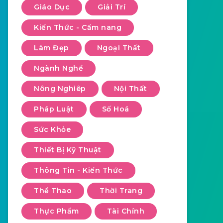
Giáo Dục
Giải Trí
Kiến Thức - Cẩm nang
Làm Đẹp
Ngoại Thất
Ngành Nghề
Nông Nghiêp
Nội Thất
Pháp Luật
Số Hoá
Sức Khỏe
Thiết Bị Kỹ Thuật
Thông Tin - Kiến Thức
Thể Thao
Thời Trang
Thực Phẩm
Tài Chính