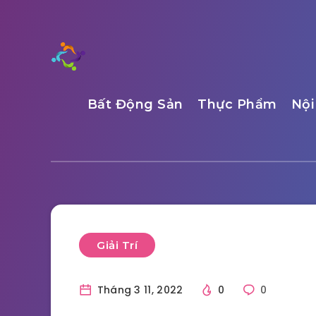
Bất Động Sản
Thực Phẩm
Nội
Giải Trí
Tháng 3 11, 2022
0
0