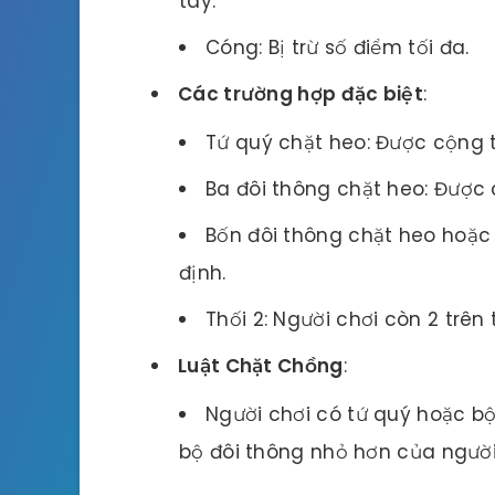
tay.
Cóng: Bị trừ số điểm tối đa.
Các trường hợp đặc biệt
:
Tứ quý chặt heo: Được cộng 
Ba đôi thông chặt heo: Được
Bốn đôi thông chặt heo hoặc
định.
Thối 2: Người chơi còn 2 trên
Luật Chặt Chồng
:
Người chơi có tứ quý hoặc bộ
bộ đôi thông nhỏ hơn của người 