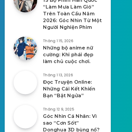
15 Bộ Phim Hàn Quốc
“Làm Mưa Làm Gió”
Trên Toàn Cầu Năm
2026: Góc Nhìn Từ Một
Người Nghiện Phim
Tháng 1 15, 2026
Những bộ anime nữ
cường: Khi phái đẹp
làm chủ cuộc chơi.
Tháng 1 13, 2026
Đọc Truyện Online:
Những Cái Kết Khiến
Bạn “Bật Ngửa”
Tháng 12 9, 2025
Góc Nhìn Cá Nhân: Vì
sao “Cơn Sốt”
Donghua 3D bùng nổ?