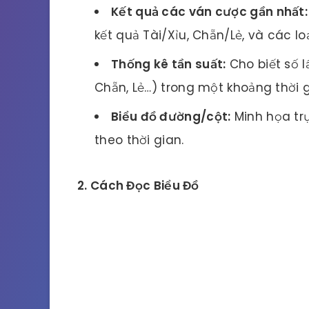
Kết quả các ván cược gần nhất:
kết quả Tài/Xỉu, Chẵn/Lẻ, và các lo
Thống kê tần suất:
Cho biết số l
Chẵn, Lẻ…) trong một khoảng thời g
Biểu đồ đường/cột:
Minh họa tr
theo thời gian.
2. Cách Đọc Biểu Đồ