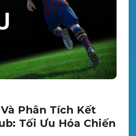
 Và Phân Tích Kết
ub: Tối Ưu Hóa Chiến