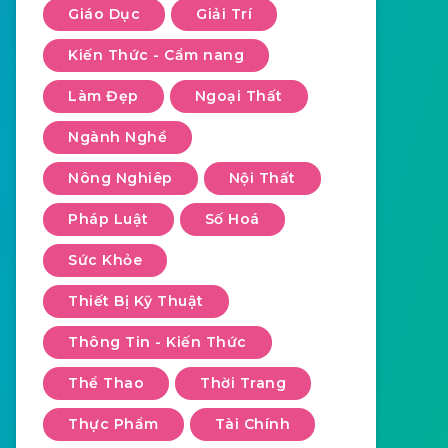
Giáo Dục
Giải Trí
Kiến Thức - Cẩm nang
Làm Đẹp
Ngoại Thất
Ngành Nghề
Nông Nghiêp
Nội Thất
Pháp Luật
Số Hoá
Sức Khỏe
Thiết Bị Kỹ Thuật
Thông Tin - Kiến Thức
Thể Thao
Thời Trang
Thực Phẩm
Tài Chính