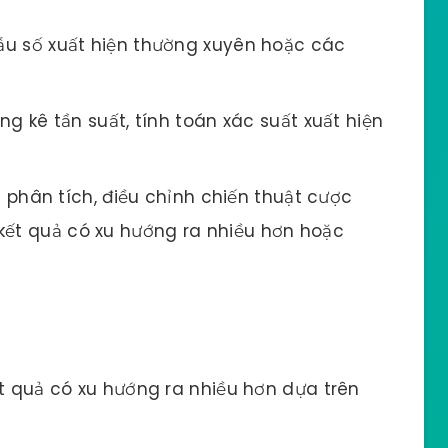
u số xuất hiện thường xuyên hoặc các
g kê tần suất, tính toán xác suất xuất hiện
 phân tích, điều chỉnh chiến thuật cược
kết quả có xu hướng ra nhiều hơn hoặc
t quả có xu hướng ra nhiều hơn dựa trên