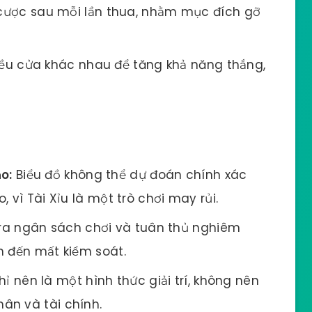
ược sau mỗi lần thua, nhằm mục đích gỡ
ều cửa khác nhau để tăng khả năng thắng,
.
o:
Biểu đồ không thể dự đoán chính xác
 vì Tài Xỉu là một trò chơi may rủi.
ra ngân sách chơi và tuân thủ nghiêm
n đến mất kiểm soát.
 nên là một hình thức giải trí, không nên
ân và tài chính.