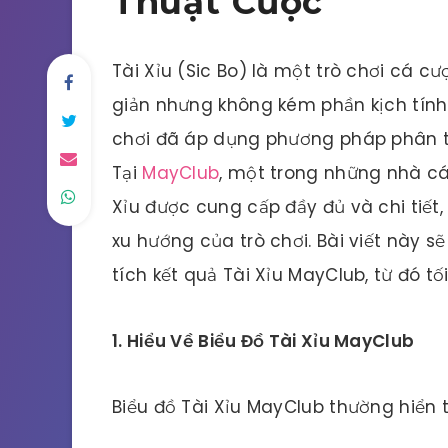
Thuật Cược
Tài Xỉu (Sic Bo) là một trò chơi cá cư
giản nhưng không kém phần kịch tính.
chơi đã áp dụng phương pháp phân tí
Tại
MayClub
, một trong những nhà cái
Xỉu được cung cấp đầy đủ và chi tiết,
xu hướng của trò chơi. Bài viết này 
tích kết quả Tài Xỉu MayClub, từ đó t
1. Hiểu Về Biểu Đồ Tài Xỉu MayClub
Biểu đồ Tài Xỉu MayClub thường hiển t