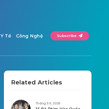
Y Tế
Công Nghệ
Subscribe
Related Articles
Tháng 5 5, 2026