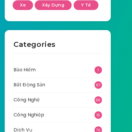
Xe
Xây Dựng
Y Tế
Categories
Bảo Hiểm
1
Bất Động Sản
67
Công Nghệ
65
Công Nghiệp
15
Dịch Vụ
70