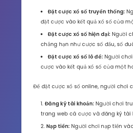
Đặt cược xổ số truyền thống:
Ng
đặt cược vào kết quả xổ số của mộ
Đặt cược xổ số hiện đại:
Người ch
chẳng hạn như cược số đầu, số đuôi
Đặt cược xổ số lô đề:
Người chơi
cược vào kết quả xổ số của một ho
Để đặt cược xổ số online, người chơi 
Đăng ký tài khoản:
Người chơi tr
trang web cá cược và đăng ký tài 
Nạp tiền:
Người chơi nạp tiền vào