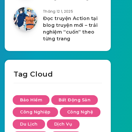
Tháng 12 1, 2025
Đọc truyện Action tại
blog truyện mới – trải
nghiệm “cuốn” theo
từng trang
Tag Cloud
Bảo Hiểm
Bất Động Sản
Công Nghiệp
Công Nghệ
Du Lịch
Dịch Vụ