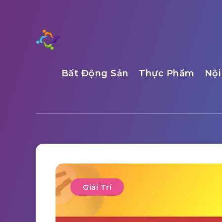
Bất Động Sản
Thực Phẩm
Nội
Giải Trí