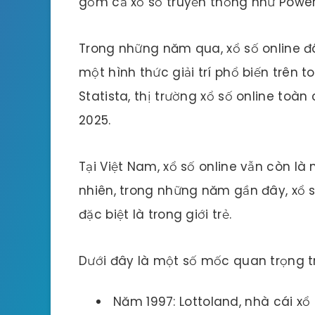
gồm cả xổ số truyền thống như Powerb
Trong những năm qua, xổ số online đ
một hình thức giải trí phổ biến trên 
Statista, thị trường xổ số online toàn
2025.
Tại Việt Nam, xổ số online vẫn còn là 
nhiên, trong những năm gần đây, xổ s
đặc biệt là trong giới trẻ.
Dưới đây là một số mốc quan trọng tro
Năm 1997: Lottoland, nhà cái xổ 