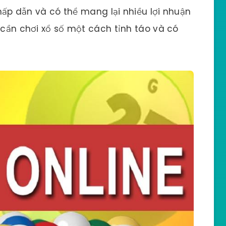
 hấp dẫn và có thể mang lại nhiều lợi nhuận
 cần chơi xổ số một cách tỉnh táo và có