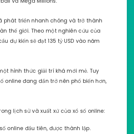
all và Mega Millions.
ã phát triển nhanh chóng và trở thành
toàn thế giới. Theo một nghiên cứu của
 cầu dự kiến sẽ đạt 135 tỷ USD vào năm
một hình thức giải trí khá mới mẻ. Tuy
ố online đang dần trở nên phổ biến hơn,
ng lịch sử và xuất xứ của xổ số online:
số online đầu tiên, được thành lập.