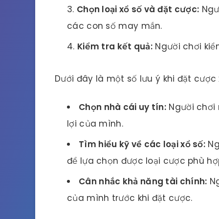
Chọn loại xổ số và đặt cược:
Ngườ
các con số may mắn.
Kiểm tra kết quả:
Người chơi kiể
Dưới đây là một số lưu ý khi đặt cược 
Chọn nhà cái uy tín:
Người chơi 
lợi của mình.
Tìm hiểu kỹ về các loại xổ số:
Ngư
để lựa chọn được loại cược phù hợ
Cân nhắc khả năng tài chính:
Ng
của mình trước khi đặt cược.