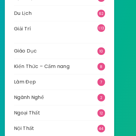
Du Lịch
62
Giải Trí
1.13
5
Giáo Dục
10
Kiến Thức – Cẩm nang
8
Làm Đẹp
7
Ngành Nghề
2
Ngoại Thất
12
Nội Thất
44