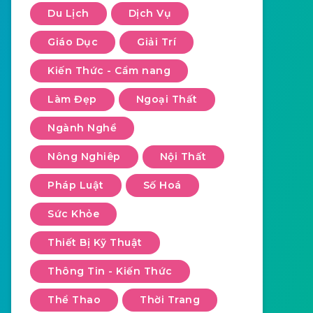
Du Lịch
Dịch Vụ
Giáo Dục
Giải Trí
Kiến Thức - Cẩm nang
Làm Đẹp
Ngoại Thất
Ngành Nghề
Nông Nghiêp
Nội Thất
Pháp Luật
Số Hoá
Sức Khỏe
Thiết Bị Kỹ Thuật
Thông Tin - Kiến Thức
Thể Thao
Thời Trang