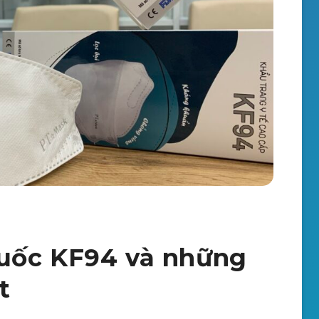
uốc KF94 và những
t