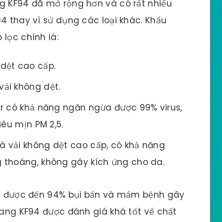
ng KF94 đã mở rộng hơn và có rất nhiều
94 thay vì sử dụng các loại khác. Khẩu
lọc chính là:
 dệt cao cấp.
vải không dệt.
ter có khả năng ngăn ngừa được 99% virus,
iêu mịn PM 2,5.
à vải không dệt cao cấp, có khả năng
 thoáng, không gây kích ứng cho da.
lọc được đến 94% bụi bẩn và mầm bệnh gây
trang KF94 được đánh giá khá tốt về chất