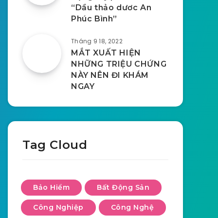
“Dầu thảo dươc An
Phúc Bình”
Tháng 9 18, 2022
MẮT XUẤT HIỆN
NHỮNG TRIỆU CHỨNG
NÀY NÊN ĐI KHÁM
NGAY
Tag Cloud
Bảo Hiểm
Bất Động Sản
Công Nghiệp
Công Nghệ