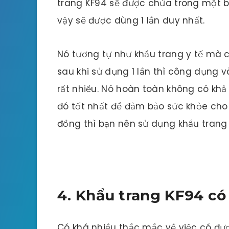
trang KF94 sẽ được chứa trong một b
vậy sẽ được dùng 1 lần duy nhất.
Nó tương tự như khẩu trang y tế mà 
sau khi sử dụng 1 lần thì công dụng 
rất nhiều. Nó hoàn toàn không có kh
đó tốt nhất để đảm bảo sức khỏe cho
đồng thì bạn nên sử dụng khẩu trang K
4. Khẩu trang KF94 có
Có khá nhiều thắc mắc về việc có đượ