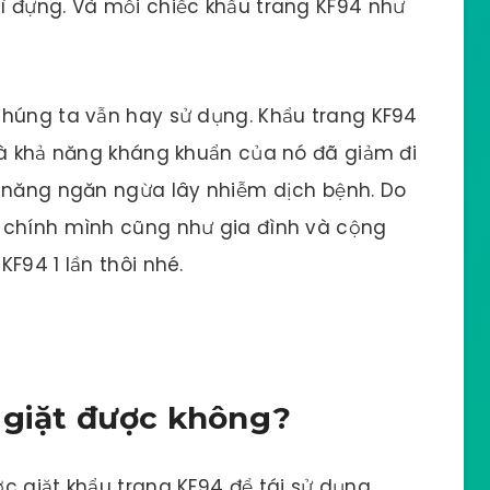
ì đựng. Và mỗi chiếc khẩu trang KF94 như
chúng ta vẫn hay sử dụng. Khẩu trang KF94
và khả năng kháng khuẩn của nó đã giảm đi
ả năng ngăn ngừa lây nhiễm dịch bệnh. Do
 chính mình cũng như gia đình và cộng
F94 1 lần thôi nhé.
 giặt được không?
c giặt khẩu trang KF94 để tái sử dụng