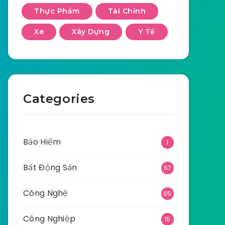
Thực Phẩm
Tài Chính
Xe
Xây Dựng
Y Tế
Categories
Bảo Hiểm
1
Bất Động Sản
67
Công Nghệ
65
Công Nghiệp
15