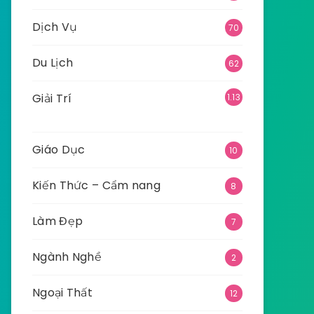
Dịch Vụ
70
Du Lịch
62
Giải Trí
1.13
5
Giáo Dục
10
Kiến Thức – Cẩm nang
8
Làm Đẹp
7
Ngành Nghề
2
Ngoại Thất
12