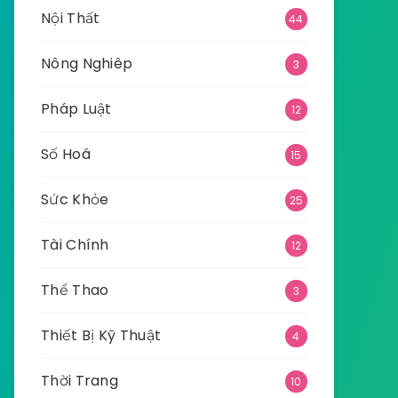
Nội Thất
44
Nông Nghiêp
3
Pháp Luật
12
Số Hoá
15
Sức Khỏe
25
Tài Chính
12
Thể Thao
3
Thiết Bị Kỹ Thuật
4
Thời Trang
10