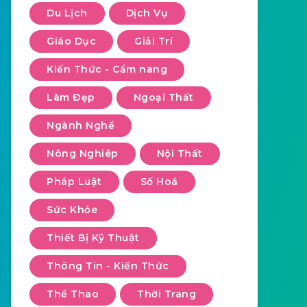
Du Lịch
Dịch Vụ
Giáo Dục
Giải Trí
Kiến Thức - Cẩm nang
Làm Đẹp
Ngoại Thất
Ngành Nghề
Nông Nghiêp
Nội Thất
Pháp Luật
Số Hoá
Sức Khỏe
Thiết Bị Kỹ Thuật
Thông Tin - Kiến Thức
Thể Thao
Thời Trang