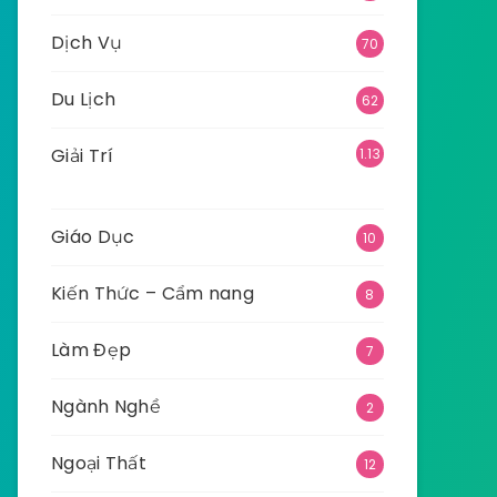
Dịch Vụ
70
Du Lịch
62
Giải Trí
1.13
5
Giáo Dục
10
Kiến Thức – Cẩm nang
8
Làm Đẹp
7
Ngành Nghề
2
Ngoại Thất
12