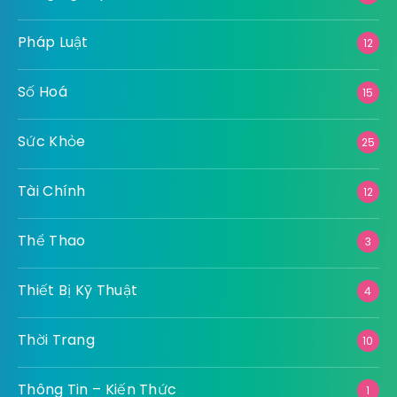
Pháp Luật
12
Số Hoá
15
Sức Khỏe
25
Tài Chính
12
Thể Thao
3
Thiết Bị Kỹ Thuật
4
Thời Trang
10
Thông Tin – Kiến Thức
1