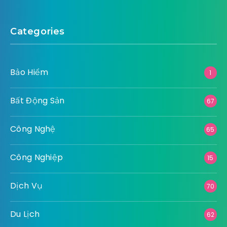
Categories
Bảo Hiểm
1
Bất Động Sản
67
Công Nghệ
65
Công Nghiệp
15
Dịch Vụ
70
Du Lịch
62