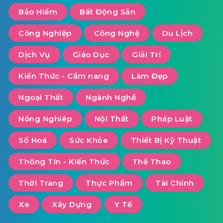
Bảo Hiểm
Bất Động Sản
Công Nghiệp
Công Nghệ
Du Lịch
Dịch Vụ
Giáo Dục
Giải Trí
Kiến Thức - Cẩm nang
Làm Đẹp
Ngoại Thất
Ngành Nghề
Nông Nghiêp
Nội Thất
Pháp Luật
Số Hoá
Sức Khỏe
Thiết Bị Kỹ Thuật
Thông Tin - Kiến Thức
Thể Thao
Thời Trang
Thực Phẩm
Tài Chính
Xe
Xây Dựng
Y Tế