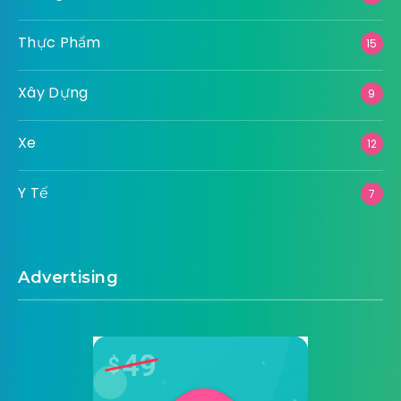
Thực Phẩm
15
Xây Dựng
9
Xe
12
Y Tế
7
Advertising