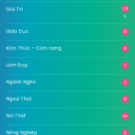
Giải Trí
1.13
5
Giáo Dục
10
Kiến Thức – Cẩm nang
8
Làm Đẹp
7
Ngành Nghề
2
Ngoại Thất
12
Nội Thất
44
Nông Nghiêp
3