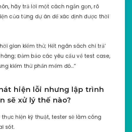
ôn, hãy trả lời một cách ngắn gọn, rõ
kiện của từng dự án để xác định được thời
hời gian kiểm thử; Hết ngân sách chi trả’
hàng; Đảm bảo các yêu cầu về test case,
 dừng kiểm thử phần mềm đó…”
hát hiện lỗi nhưng lập trình
n sẽ xử lý thế nào?
i thực hiện kỹ thuật, tester sẽ làm công
i sót.