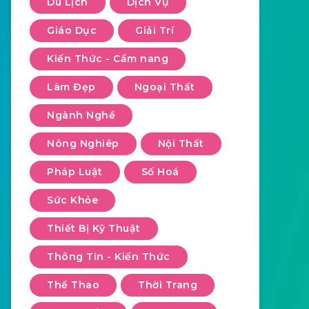
Du Lịch
Dịch Vụ
Giáo Dục
Giải Trí
Kiến Thức - Cẩm nang
Làm Đẹp
Ngoại Thất
Ngành Nghề
Nông Nghiêp
Nội Thất
Pháp Luật
Số Hoá
Sức Khỏe
Thiết Bị Kỹ Thuật
Thông Tin - Kiến Thức
Thể Thao
Thời Trang