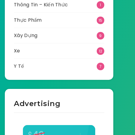
Thông Tin – Kiến Thức
1
Thực Phẩm
15
Xây Dựng
9
Xe
12
Y Tế
7
Advertising