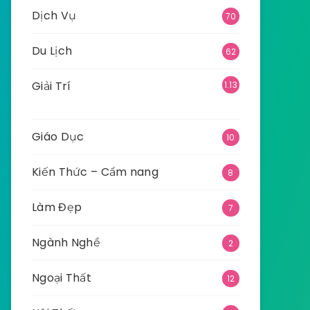
Dịch Vụ
70
Du Lịch
62
Giải Trí
1.13
5
Giáo Dục
10
Kiến Thức – Cẩm nang
8
Làm Đẹp
7
Ngành Nghề
2
Ngoại Thất
12