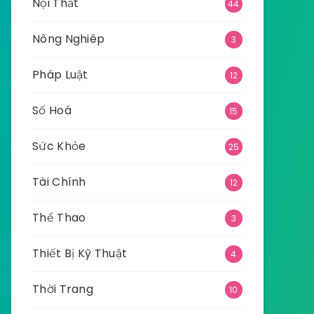
Nội Thất
44
Nông Nghiêp
3
Pháp Luật
12
Số Hoá
15
Sức Khỏe
25
Tài Chính
12
Thể Thao
3
Thiết Bị Kỹ Thuật
4
Thời Trang
10