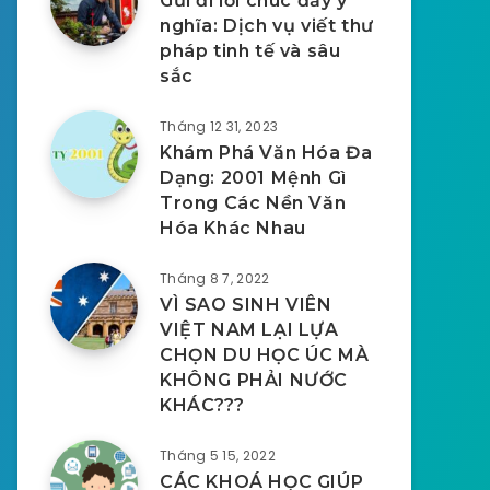
Gửi đi lời chúc đầy ý
nghĩa: Dịch vụ viết thư
pháp tinh tế và sâu
sắc
Tháng 12 31, 2023
Khám Phá Văn Hóa Đa
Dạng: 2001 Mệnh Gì
Trong Các Nền Văn
Hóa Khác Nhau
Tháng 8 7, 2022
VÌ SAO SINH VIÊN
VIỆT NAM LẠI LỰA
CHỌN DU HỌC ÚC MÀ
KHÔNG PHẢI NƯỚC
KHÁC???
Tháng 5 15, 2022
CÁC KHOÁ HỌC GIÚP