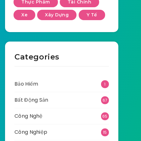
Thực Phẩm
Tài Chính
Xe
Xây Dựng
Y Tế
Categories
Bảo Hiểm
1
Bất Động Sản
67
Công Nghệ
65
Công Nghiệp
15