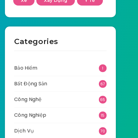
Xe
Xây Dựng
Y Tế
Categories
Bảo Hiểm
1
Bất Động Sản
67
Công Nghệ
65
Công Nghiệp
15
Dịch Vụ
70