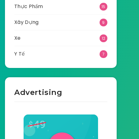
Thực Phẩm
15
Xây Dựng
9
Xe
12
Y Tế
7
Advertising