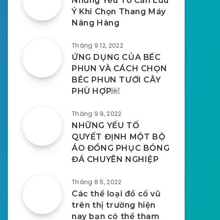
Những Yếu Tố Cần Lưu
Ý Khi Chọn Thang Máy
Nâng Hàng
Tháng 9 12, 2022
ỨNG DỤNG CỦA BÉC
PHUN VÀ CÁCH CHỌN
BÉC PHUN TƯỚI CÂY
PHÙ HỢP￼
Tháng 9 9, 2022
NHỮNG YẾU TỐ
QUYẾT ĐỊNH MỘT BỘ
ÁO ĐỒNG PHỤC BÓNG
ĐÁ CHUYÊN NGHIỆP
Tháng 8 5, 2022
Các thể loại đồ cổ vũ
trên thị trường hiện
nay bạn có thể tham