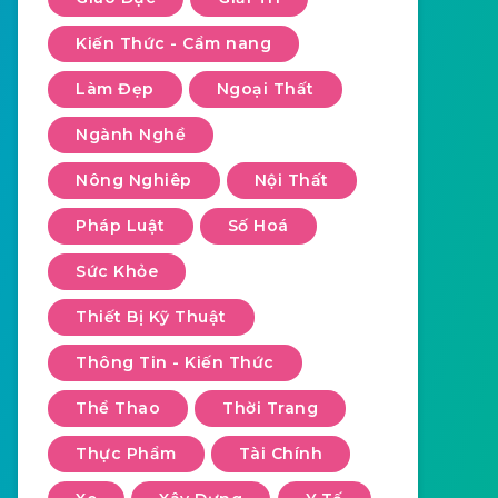
Kiến Thức - Cẩm nang
Làm Đẹp
Ngoại Thất
Ngành Nghề
Nông Nghiêp
Nội Thất
Pháp Luật
Số Hoá
Sức Khỏe
Thiết Bị Kỹ Thuật
Thông Tin - Kiến Thức
Thể Thao
Thời Trang
Thực Phẩm
Tài Chính