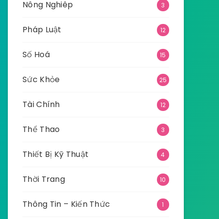
Nông Nghiêp
3
Pháp Luật
12
Số Hoá
15
Sức Khỏe
25
Tài Chính
12
Thể Thao
3
Thiết Bị Kỹ Thuật
4
Thời Trang
10
Thông Tin – Kiến Thức
1