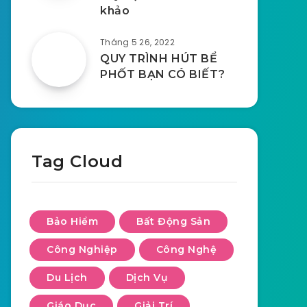
khảo
Tháng 5 26, 2022
QUY TRÌNH HÚT BỂ
PHỐT BẠN CÓ BIẾT?
Tag Cloud
Bảo Hiểm
Bất Động Sản
Công Nghiệp
Công Nghệ
Du Lịch
Dịch Vụ
Giáo Dục
Giải Trí