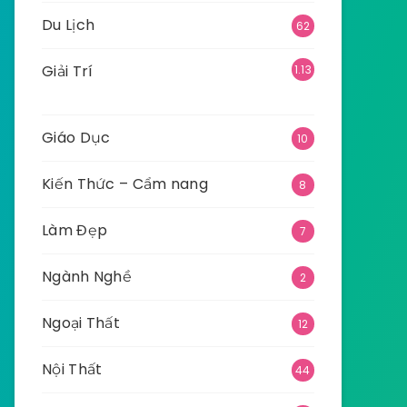
Du Lịch
62
Giải Trí
1.13
5
Giáo Dục
10
Kiến Thức – Cẩm nang
8
Làm Đẹp
7
Ngành Nghề
2
Ngoại Thất
12
Nội Thất
44