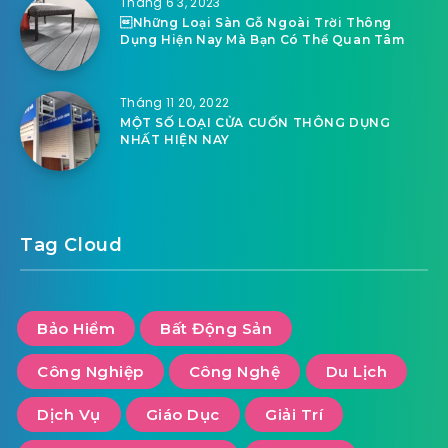
Tháng 6 3, 2023
Những Loại Sàn Gỗ Ngoài Trời Thông
Dụng Hiện Nay Mà Bạn Có Thể Quan Tâm
Tháng 11 20, 2022
MỘT SỐ LOẠI CỬA CUỐN THÔNG DỤNG
NHẤT HIỆN NAY
Tag Cloud
Bảo Hiểm
Bất Động Sản
Công Nghiệp
Công Nghệ
Du Lịch
Dịch Vụ
Giáo Dục
Giải Trí