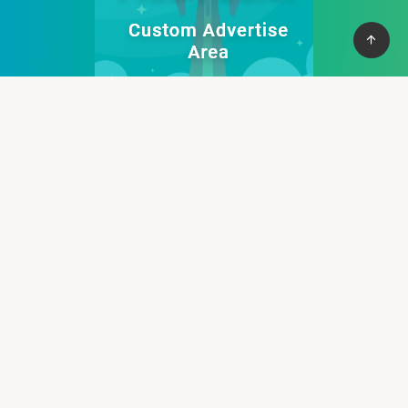
Cung cấp thệ thống PBN mạnh mẽ giúp bạn có cơ vào top
nhanh chống, với hơn 100+ domain VN , và domain quốc tế, hỗ
trợ 30+ lĩnh vực khác nhau.
Liên hệ :
support@pbn24h.com