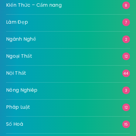
Kiến Thức – Cẩm nang
8
Làm Đẹp
7
Ngành Nghề
2
Ngoại Thất
12
Nội Thất
44
Nông Nghiêp
3
Pháp Luật
12
Số Hoá
15