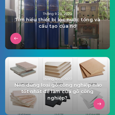
Tháng 9 20, 2022
Tìm hiểu thiết bị lọc nước tổng và
cấu tạo của nó
Tháng 9 22, 2022
Nên dùng loại gỗ công nghiệp nào
tốt nhất để làm cửa gỗ công
nghiệp?