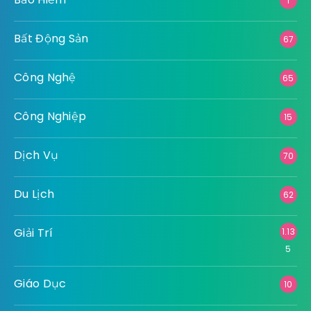
1
Bất Động Sản
67
Công Nghệ
65
Công Nghiệp
15
Dịch Vụ
70
Du Lịch
62
Giải Trí
1.13
5
Giáo Dục
10