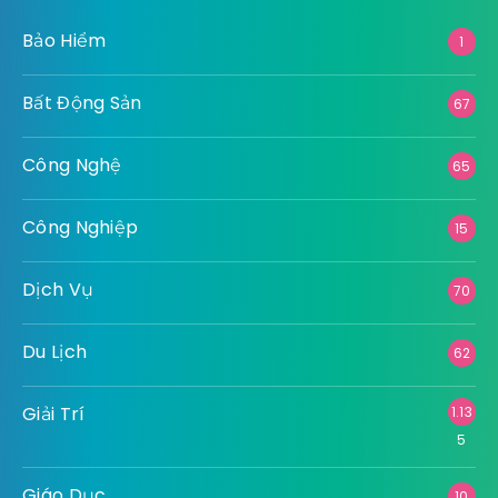
Bảo Hiểm
1
Bất Động Sản
67
Công Nghệ
65
Công Nghiệp
15
Dịch Vụ
70
Du Lịch
62
Giải Trí
1.13
5
Giáo Dục
10