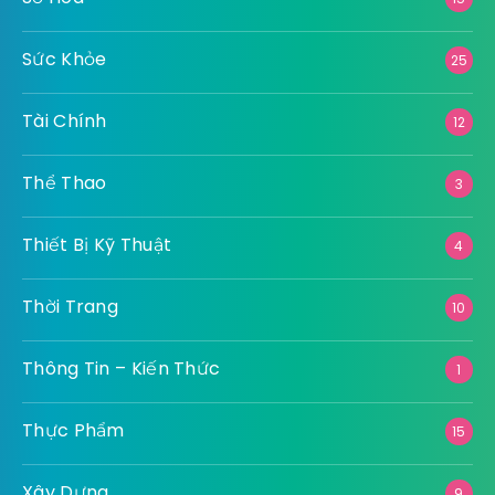
Sức Khỏe
25
Tài Chính
12
Thể Thao
3
Thiết Bị Kỹ Thuật
4
Thời Trang
10
Thông Tin – Kiến Thức
1
Thực Phẩm
15
Xây Dựng
9