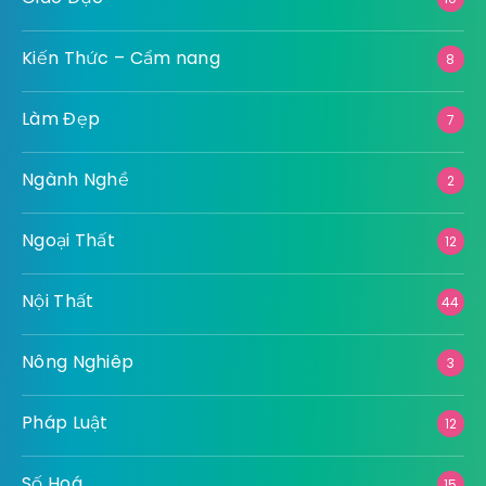
Kiến Thức – Cẩm nang
8
Làm Đẹp
7
Ngành Nghề
2
Ngoại Thất
12
Nội Thất
44
Nông Nghiêp
3
Pháp Luật
12
Số Hoá
15