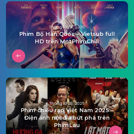
Tháng 10 24, 2025
Phim Bộ Hàn Quốc – Vietsub full
HD trên MotPhimChill
Tháng 10 25, 2025
Phim chiếu rạp Việt Nam 2025 –
Điện ảnh nội địa bứt phá trên
PhimLau