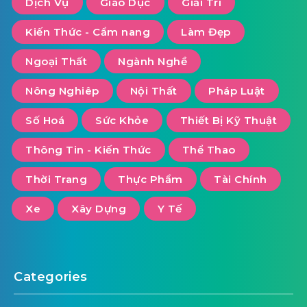
Dịch Vụ
Giáo Dục
Giải Trí
Kiến Thức - Cẩm nang
Làm Đẹp
Ngoại Thất
Ngành Nghề
Nông Nghiêp
Nội Thất
Pháp Luật
Số Hoá
Sức Khỏe
Thiết Bị Kỹ Thuật
Thông Tin - Kiến Thức
Thể Thao
Thời Trang
Thực Phẩm
Tài Chính
Xe
Xây Dựng
Y Tế
Categories