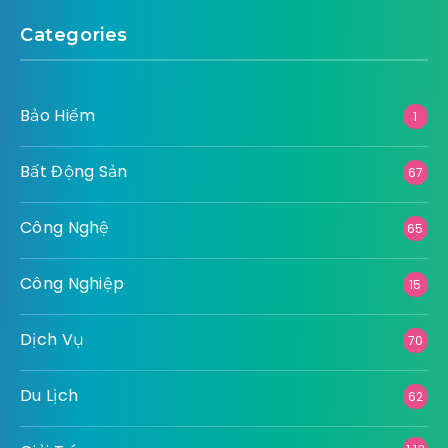
Categories
Bảo Hiểm
1
Bất Động Sản
67
Công Nghệ
65
Công Nghiệp
15
Dịch Vụ
70
Du Lịch
62