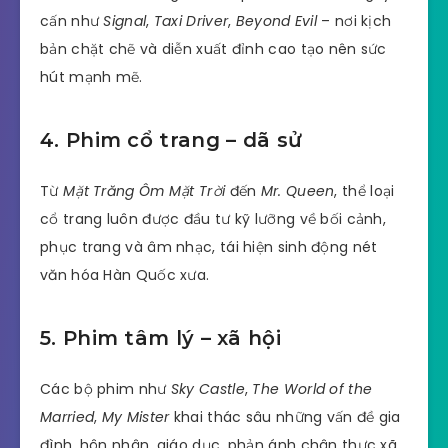
cấn như
Signal
,
Taxi Driver
,
Beyond Evil
– nơi kịch
bản chặt chẽ và diễn xuất đỉnh cao tạo nên sức
hút mạnh mẽ.
4. Phim cổ trang – dã sử
Từ
Mặt Trăng Ôm Mặt Trời
đến
Mr. Queen
, thể loại
cổ trang luôn được đầu tư kỹ lưỡng về bối cảnh,
phục trang và âm nhạc, tái hiện sinh động nét
văn hóa Hàn Quốc xưa.
5. Phim tâm lý – xã hội
Các bộ phim như
Sky Castle
,
The World of the
Married
,
My Mister
khai thác sâu những vấn đề gia
đình, hôn nhân, giáo dục, phản ánh chân thực xã