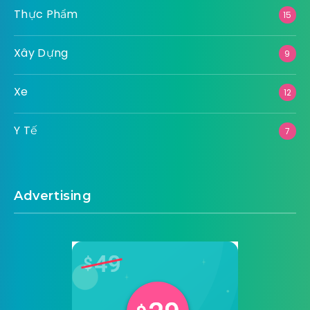
Thực Phẩm
15
Xây Dựng
9
Xe
12
Y Tế
7
Advertising