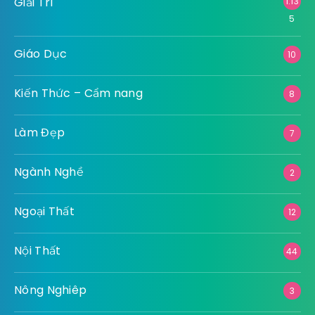
Giải Trí
1.13
5
Giáo Dục
10
Kiến Thức – Cẩm nang
8
Làm Đẹp
7
Ngành Nghề
2
Ngoại Thất
12
Nội Thất
44
Nông Nghiêp
3