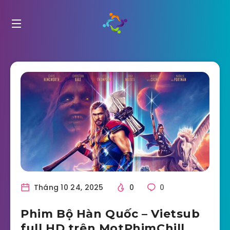
Tháng 10 24, 2025
0
0
Phim Bộ Hàn Quốc – Vietsub
full HD trên MotPhimChill