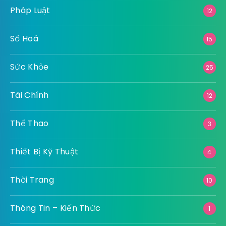
Pháp Luật
12
Số Hoá
15
Sức Khỏe
25
Tài Chính
12
Thể Thao
3
Thiết Bị Kỹ Thuật
4
Thời Trang
10
Thông Tin – Kiến Thức
1