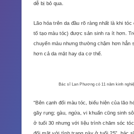
dễ bị bỏ qua.
Lão hóa trên da đầu rõ ràng nhất là khi tó
tố tạo màu tóc) được sản sinh ra ít hơn. Tr
chuyển màu nhưng thường chậm hơn hẳn so 
hơn cả da mặt hay da cơ thể.
Bác sĩ Lan Phương có 11 năm kinh nghiệm
“Bên cạnh đổi màu tóc, biểu hiện của lão 
gãy rụng; gàu, ngứa, vi khuẩn cũng sinh s
ở tuổi 30 nhưng với liệu trình chăm sóc tó
đối mặt với tình trạng này ở tuổi 25”, bác 