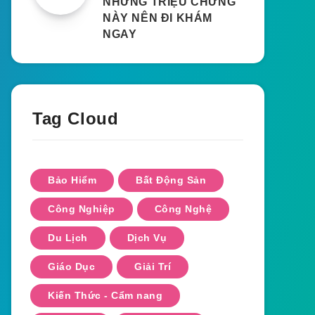
NHỮNG TRIỆU CHỨNG
NÀY NÊN ĐI KHÁM
NGAY
Tag Cloud
Bảo Hiểm
Bất Động Sản
Công Nghiệp
Công Nghệ
Du Lịch
Dịch Vụ
Giáo Dục
Giải Trí
Kiến Thức - Cẩm nang