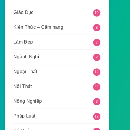
Giáo Dục
10
Kiến Thức – Cẩm nang
8
Làm Đẹp
7
Ngành Nghề
2
Ngoại Thất
12
Nội Thất
44
Nông Nghiêp
3
Pháp Luật
12