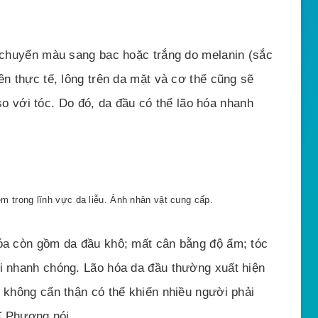
c chuyển màu sang bạc hoặc trắng do melanin (sắc
ên thực tế, lông trên da mặt và cơ thể cũng sẽ
với tóc. Do đó, da đầu có thể lão hóa nhanh
 trong lĩnh vực da liễu. Ảnh nhân vật cung cấp.
hóa còn gồm da đầu khô; mất cân bằng độ ẩm; tóc
ôi nhanh chóng. Lão hóa da đầu thường xuất hiện
c không cẩn thận có thể khiến nhiều người phải
sĩ Phương nói.