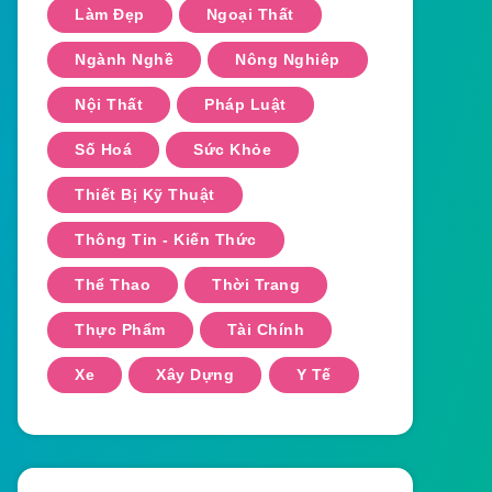
Làm Đẹp
Ngoại Thất
Ngành Nghề
Nông Nghiêp
Nội Thất
Pháp Luật
Số Hoá
Sức Khỏe
Thiết Bị Kỹ Thuật
Thông Tin - Kiến Thức
Thể Thao
Thời Trang
Thực Phẩm
Tài Chính
Xe
Xây Dựng
Y Tế