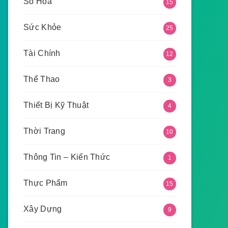
Số Hoá
15
Sức Khỏe
25
Tài Chính
12
Thể Thao
3
Thiết Bị Kỹ Thuật
4
Thời Trang
10
Thông Tin – Kiến Thức
1
Thực Phẩm
15
Xây Dựng
9