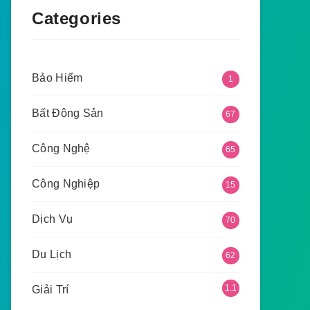
Categories
Bảo Hiểm
1
Bất Động Sản
67
Công Nghệ
65
Công Nghiệp
15
Dịch Vụ
70
Du Lịch
62
1.1
Giải Trí
35