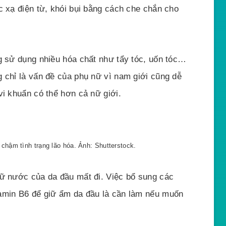
c xạ điện từ, khói bụi bằng cách che chắn cho
ng sử dụng nhiều hóa chất như tẩy tóc, uốn tóc…
g chỉ là vấn đề của phụ nữ vì nam giới cũng dễ
vi khuẩn có thể hơn cả nữ giới.
chậm tình trạng lão hóa. Ảnh: Shutterstock.
iữ nước của da đầu mất đi. Việc bổ sung các
tamin B6 để giữ ẩm da đầu là cần làm nếu muốn