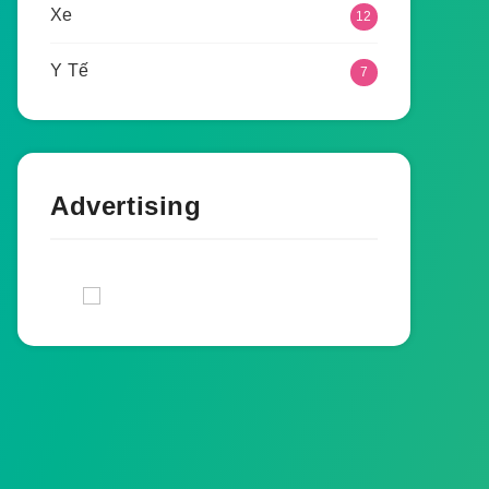
Xe
12
Y Tế
7
Advertising